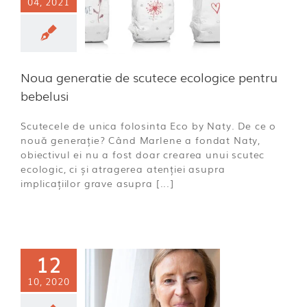
04, 2021
 scutece
gice pentru
ebelusi
ă categorie
Noua generatie de scutece ecologice pentru
bebelusi
Scutecele de unica folosinta Eco by Naty. De ce o
nouă generație? Când Marlene a fondat Naty,
obiectivul ei nu a fost doar crearea unui scutec
ecologic, ci și atragerea atenției asupra
implicațiilor grave asupra [...]
12
 in China:
10, 2020
chimbăm