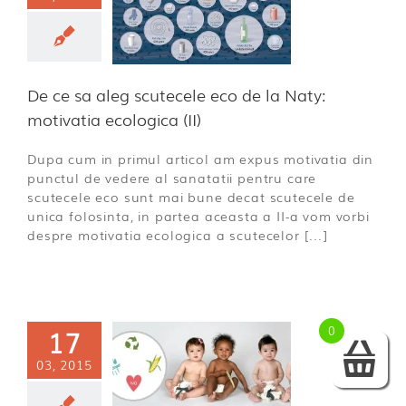
cele eco de
y: motivatia
logica (II)
ECO
De ce sa aleg scutecele eco de la Naty:
motivatia ecologica (II)
Dupa cum in primul articol am expus motivatia din
punctul de vedere al sanatatii pentru care
scutecele eco sunt mai bune decat scutecele de
unica folosinta, in partea aceasta a II-a vom vorbi
despre motivatia ecologica a scutecelor [...]
0
17
ce sa aleg
03, 2015
ce eco de la
– motivatia