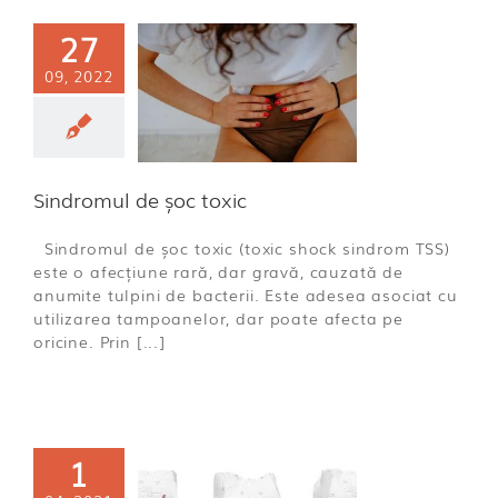
27
09, 2022
omul de șoc
toxic
ECO
Sindromul de șoc toxic
Sindromul de șoc toxic (toxic shock sindrom TSS)
este o afecțiune rară, dar gravă, cauzată de
anumite tulpini de bacterii. Este adesea asociat cu
utilizarea tampoanelor, dar poate afecta pe
oricine. Prin [...]
1
 generatie