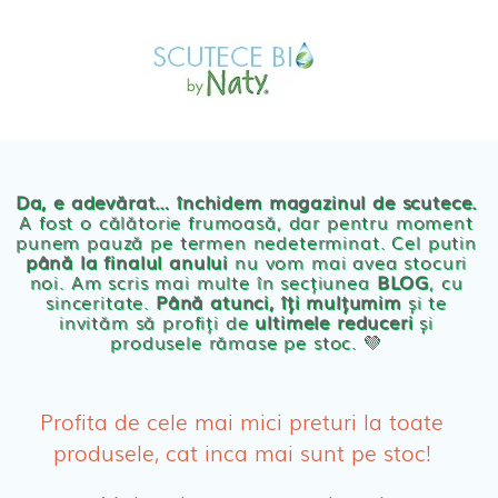
Skip
MAGAZIN
to
OFERTE
PRODUSE BEBE
content
POVESTEA
NOASTRA
Scutece eco Naty
ECO
BLOG
Chilotei eco Naty
Servetele umede ecologice
Da, e adevărat… închidem magazinul de scutece.
A fost o călătorie frumoasă, dar pentru moment
punem pauză pe termen nedeterminat. Cel putin
Cosmetice BEBE
până la finalul anului
nu vom mai avea stocuri
noi. Am scris mai multe în secțiunea
BLOG
, cu
sinceritate.
Până atunci, îți mulțumim
și te
Olita Bio Naty
invităm să profiți de
ultimele reduceri
și
produsele rămase pe stoc. 💛
PRODUSE FEMEI
Absorbante
Profita de cele mai mici preturi la toate
produsele, cat inca mai sunt pe stoc!
Absorbante Post-Natale