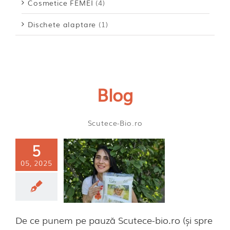
Cosmetice FEMEI
(4)
Dischete alaptare
(1)
Blog
Scutece-Bio.ro
5
e punem pe
05, 2025
ă Scutece-
o (și spre ce
îndreptăm)
ă categorie
De ce punem pe pauză Scutece-bio.ro (și spre