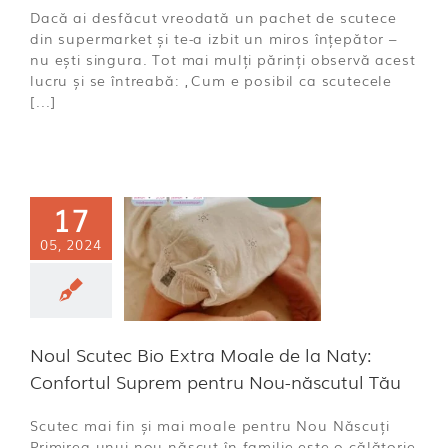
Dacă ai desfăcut vreodată un pachet de scutece
din supermarket și te-a izbit un miros înțepător –
nu ești singura. Tot mai mulți părinți observă acest
lucru și se întreabă: „Cum e posibil ca scutecele
[...]
17
 Scutec Bio
05, 2024
 Moale de la
: Confortul
rem pentru
ăscutul Tău
ă categorie
Noul Scutec Bio Extra Moale de la Naty:
Confortul Suprem pentru Nou-născutul Tău
Scutec mai fin și mai moale pentru Nou Născuți
Primirea unui nou-născut în familie este o călătorie