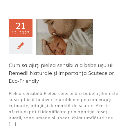
 să ajuți
21
a sensibilă a
12, 2023
elușului:
ii Naturale
Importanța
ecelor Eco-
riendly
Cum să ajuți pielea sensibilă a bebelușului:
ă categorie
Remedii Naturale și Importanța Scutecelor
Eco-Friendly
Pielea sensibilă Pielea sensibilă a bebelușilor este
susceptibilă la diverse probleme precum erupții
cutanate, iritații și dermatită de scutec. Aceste
afecțiuni pot fi identificate prin apariția roșeții,
iritații, zone umede și uneori chiar umflături sau
[...]