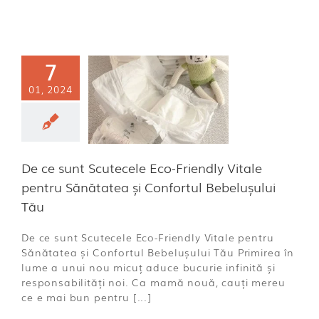
 ce sunt
7
ecele Eco-
01, 2024
ndly Vitale
u Sănătatea
Confortul
lușului Tău
De ce sunt Scutecele Eco-Friendly Vitale
ă categorie
pentru Sănătatea și Confortul Bebelușului
Tău
De ce sunt Scutecele Eco-Friendly Vitale pentru
Sănătatea și Confortul Bebelușului Tău Primirea în
lume a unui nou micuț aduce bucurie infinită și
responsabilități noi. Ca mamă nouă, cauți mereu
ce e mai bun pentru [...]