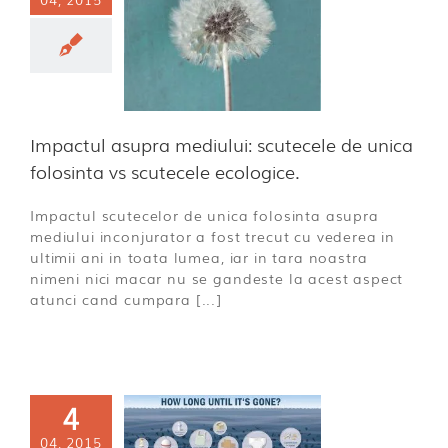
ediului:
tecele de
 folosinta vs
cutecele
ologice.
ECO
Impactul asupra mediului: scutecele de unica
folosinta vs scutecele ecologice.
Impactul scutecelor de unica folosinta asupra
mediului inconjurator a fost trecut cu vederea in
ultimii ani in toata lumea, iar in tara noastra
nimeni nici macar nu se gandeste la acest aspect
atunci cand cumpara [...]
4
ce sa aleg
04, 2015