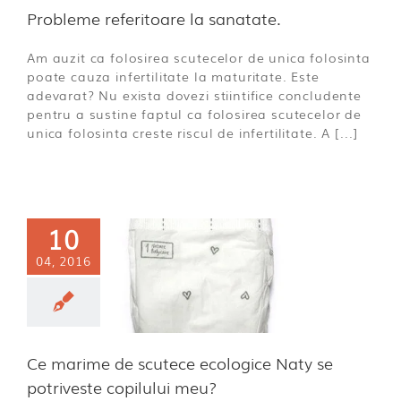
Probleme referitoare la sanatate.
Am auzit ca folosirea scutecelor de unica folosinta
poate cauza infertilitate la maturitate. Este
adevarat? Nu exista dovezi stiintifice concludente
pentru a sustine faptul ca folosirea scutecelor de
unica folosinta creste riscul de infertilitate. A [...]
10
marime de
scutece
04, 2016
gice Naty se
triveste
lului meu?
- Intrebari &
Ce marime de scutece ecologice Naty se
aspunsuri
potriveste copilului meu?