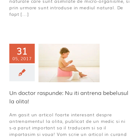
naturale care sunt asimilate de micro-organisme, si
prin urmare sunt introduse in mediul natural. De
fapt [...]
31
n doctor
05, 2017
nde: Nu iti
antrena
sul la olita!
ă categorie
Un doctor raspunde: Nu iti antrena bebelusul
la olita!
Am gasit un articol foarte interesant despre
antrenamentul la olita, publicat de un medic si ni
s-a parut important sa il traducem si sa il
impartasim si voua! Vom scrie un articol in curand