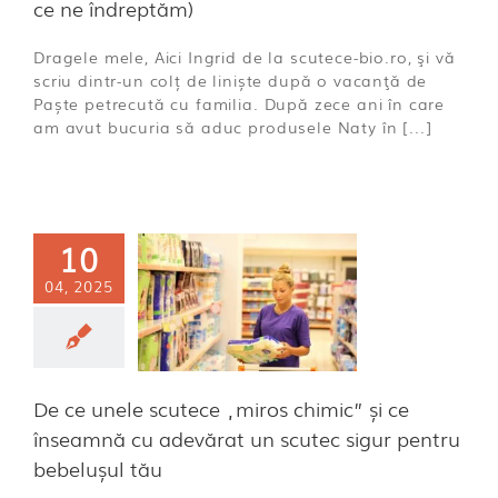
ce ne îndreptăm)
Dragele mele, Aici Ingrid de la scutece-bio.ro, şi vă
scriu dintr-un colț de liniște după o vacanţă de
Paște petrecută cu familia. După zece ani în care
am avut bucuria să aduc produsele Naty în [...]
 ce unele
ece „miros
10
mic” și ce
04, 2025
seamnă cu
evărat un
tec sigur
u bebelușul
De ce unele scutece „miros chimic” și ce
tău
înseamnă cu adevărat un scutec sigur pentru
ă categorie
bebelușul tău