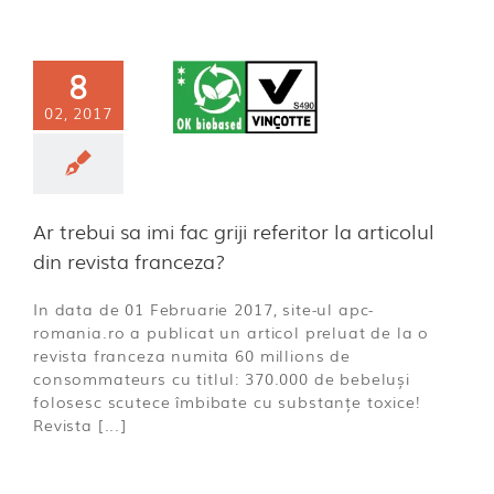
ebui sa imi
8
iji referitor
02, 2017
rticolul din
ta franceza?
ECO
Ar trebui sa imi fac griji referitor la articolul
din revista franceza?
In data de 01 Februarie 2017, site-ul apc-
romania.ro a publicat un articol preluat de la o
revista franceza numita 60 millions de
consommateurs cu titlul: 370.000 de bebeluși
folosesc scutece îmbibate cu substanțe toxice!
Revista [...]