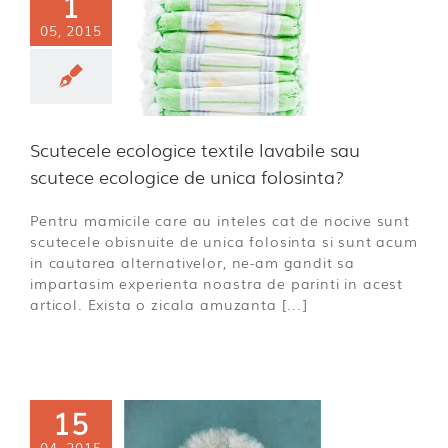
1
gice textile
05, 2015
abile sau
scutece
logice de
 folosinta?
Scutecele ecologice textile lavabile sau
a incepatoare
scutece ecologice de unica folosinta?
Pentru mamicile care au inteles cat de nocive sunt
scutecele obisnuite de unica folosinta si sunt acum
in cautarea alternativelor, ne-am gandit sa
impartasim experienta noastra de parinti in acest
articol. Exista o zicala amuzanta [...]
15
ctul asupra
04, 2015