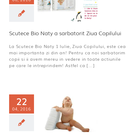
ce Bio Naty
batorit Ziua
opilului
a incepatoare
Scutece Bio Naty a sarbatorit Ziua Copilului
La Scutece Bio Naty 1 Iulie, Ziua Copilului, este cea
mai importanta zi din an! Pentru ca noi sarbatorim
copii si ii avem mereu in vedere in toate actiunile
pe care le intreprindem! Astfel ca [...]
22
robleme
04, 2016
eritoare la
anatate.
- Intrebari &
aspunsuri