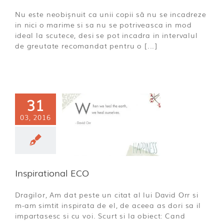
Nu este neobișnuit ca unii copii să nu se incadreze
in nici o marime si sa nu se potriveasca in mod
ideal la scutece, desi se pot incadra in intervalul
de greutate recomandat pentru o [...]
31
03, 2016
rational ECO
ECO
Inspirational ECO
Dragilor, Am dat peste un citat al lui David Orr si
m-am simtit inspirata de el, de aceea as dori sa il
impartasesc si cu voi. Scurt si la obiect: Cand