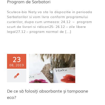
Program de Sarbatori
Scutece-bio Naty va sta la dispozitie in perioada
Sarbatorilor si vom livra conform programului
curierilor, dupa cum urmeaza: 24.12 – program
scurt de livrari si ridicari25- 26.12 – zile libere
legal27.12 – program normal de [...]
23
08, 2019
 să folosiți
orbante și
oane eco?
ECO
De ce să folosiți absorbante și tampoane
eco?