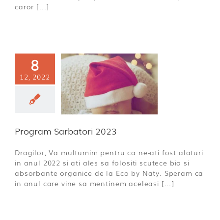
caror [...]
8
12, 2022
rogram
atori 2023
ă categorie
Program Sarbatori 2023
Dragilor, Va multumim pentru ca ne-ati fost alaturi
in anul 2022 si ati ales sa folositi scutece bio si
absorbante organice de la Eco by Naty. Speram ca
in anul care vine sa mentinem aceleasi [...]