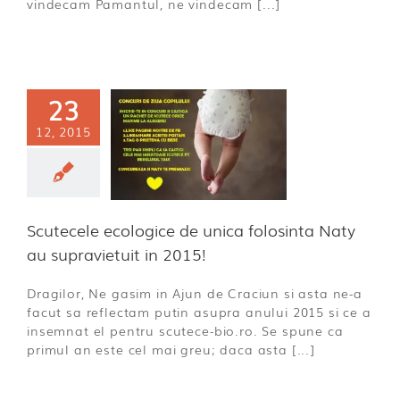
vindecam Pamantul, ne vindecam [...]
cutecele
23
logice de
12, 2015
a folosinta
Naty au
avietuit in
2015!
Scutecele ecologice de unica folosinta Naty
a incepatoare
au supravietuit in 2015!
Dragilor, Ne gasim in Ajun de Craciun si asta ne-a
facut sa reflectam putin asupra anului 2015 si ce a
insemnat el pentru scutece-bio.ro. Se spune ca
primul an este cel mai greu; daca asta [...]