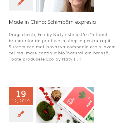
xpresia
- Intrebari &
aspunsuri
Made in China: Schimbăm expresia
Dragi clienți, Eco by Naty este astăzi în topul
brandurilor de produse ecologice pentru copii.
Suntem cea mai inovativa companie eco și avem
cel mai mare conținut bio/natural din branșă.
Toate produsele Eco by Naty [...]
19
12, 2019
ogram de
arbatori
ă categorie