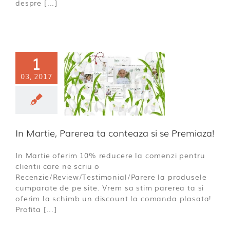
despre [...]
1
 Martie,
03, 2017
rerea ta
eaza si se
remiaza!
a incepatoare
In Martie, Parerea ta conteaza si se Premiaza!
In Martie oferim 10% reducere la comenzi pentru
clientii care ne scriu o
Recenzie/Review/Testimonial/Parere la produsele
cumparate de pe site. Vrem sa stim parerea ta si
oferim la schimb un discount la comanda plasata!
Profita [...]