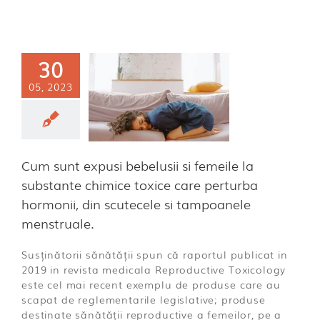
sunt expusi
belusii si
meile la
30
ubstante
05, 2023
ice toxice
e perturba
monii, din
tecele si
Cum sunt expusi bebelusii si femeile la
mpoanele
substante chimice toxice care perturba
nstruale.
hormonii, din scutecele si tampoanele
ă categorie
menstruale.
Susținătorii sănătății spun că raportul publicat in
2019 in revista medicala Reproductive Toxicology
este cel mai recent exemplu de produse care au
scapat de reglementarile legislative; produse
destinate sănătății reproductive a femeilor, pe a