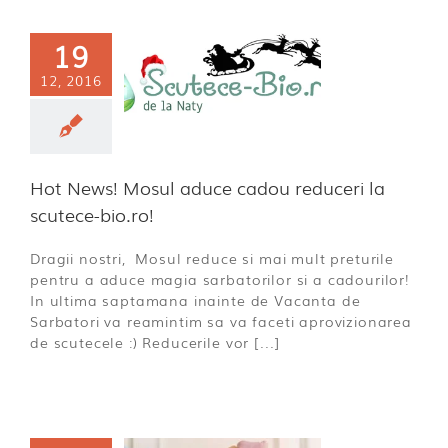
19
News! Mosul
ce cadou
12, 2016
duceri la
ece-bio.ro!
a incepatoare
Hot News! Mosul aduce cadou reduceri la
scutece-bio.ro!
Dragii nostri, Mosul reduce si mai mult preturile
pentru a aduce magia sarbatorilor si a cadourilor!
In ultima saptamana inainte de Vacanta de
Sarbatori va reamintim sa va faceti aprovizionarea
de scutecele :) Reducerile vor [...]