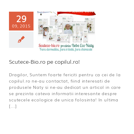
29
09, 2015
ce-Bio.ro pe
pilul.ro!
a incepatoare
Scutece-Bio.ro pe copilul.ro!
Dragilor, Suntem foarte fericiti pentru ca cei de la
copilul.ro ne-au contactat, fiind interesati de
produsele Naty si ne-au dedicat un articol in care
se prezinta cateva informatii interesante despre
scutecele ecologice de unica folosinta! In ultima
[...]