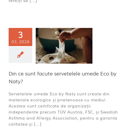
fericiți să [...]
3
n ce sunt
03, 2024
facute
rvetelele
de Eco by
Naty?
ă categorie
Din ce sunt facute servetelele umede Eco by
Naty?
Servetelele umede Eco by Naty sunt create din
materiale ecologice și prietenoase cu mediul.
Acestea sunt certificate de organizații
independente precum TÜV Austria, FSC, și Swedish
Asthma and Allergy Association, pentru a garanta
calitatea și [...]