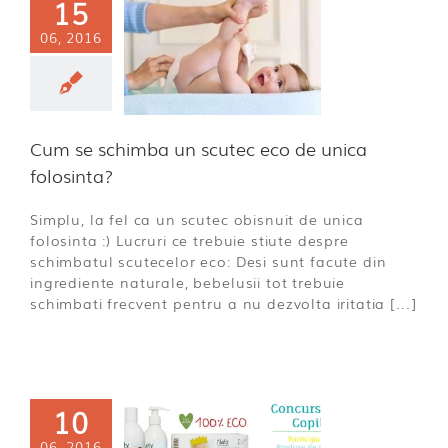
15
06, 2016
se schimba
utec eco de
 folosinta?
a incepatoare
Cum se schimba un scutec eco de unica
folosinta?
Simplu, la fel ca un scutec obisnuit de unica
folosinta :) Lucruri ce trebuie stiute despre
schimbatul scutecelor eco: Desi sunt facute din
ingrediente naturale, bebelusii tot trebuie
schimbati frecvent pentru a nu dezvolta iritatia [...]
10
06, 2016