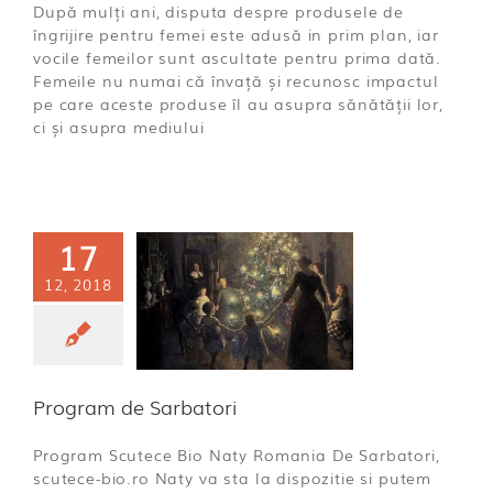
După mulți ani, disputa despre produsele de
îngrijire pentru femei este adusă in prim plan, iar
vocile femeilor sunt ascultate pentru prima dată.
Femeile nu numai că învață și recunosc impactul
pe care aceste produse îl au asupra sănătății lor,
ci și asupra mediului
17
12, 2018
ogram de
arbatori
a incepatoare
Program de Sarbatori
Program Scutece Bio Naty Romania De Sarbatori,
scutece-bio.ro Naty va sta la dispozitie si putem