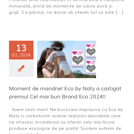
minunată, plină de momente de iubire pură și
grijă. Ca părinți, ne dorim să oferim tot ce este [...]
ment de
13
rie! Eco by
03, 2024
 a castigat
iul Cel mai
 Brand Eco
2024!!
Moment de mandrie! Eco by Naty a castigat
ECO
premiul Cel mai bun Brand Eco 2024!!
Avem vesti mari! Ne bucuram impreuna cu Eco by
Naty si sarbatorim aceste realizari deosebite care
ne intaresc increderea ca oferim cele mai bune
produse ecologice de pe piata! Suntem extrem de