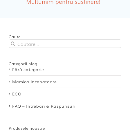
Multumim pentru sustinere!
Absorbante Incontinenta Urinara
Tampoane
Cosmetice FEMEI
Cauta
Cautare...
Dischete alaptare
Categorii blog:
Fără categorie
Mamica incepatoare
ECO
FAQ – Intrebari & Raspunsuri
Produsele noastre