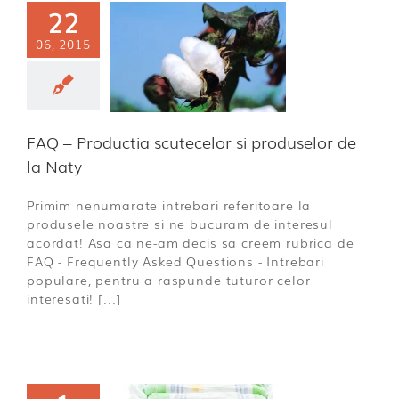
22
– Productia
06, 2015
tecelor si
selor de la
Naty
- Intrebari &
aspunsuri
FAQ – Productia scutecelor si produselor de
la Naty
Primim nenumarate intrebari referitoare la
produsele noastre si ne bucuram de interesul
acordat! Asa ca ne-am decis sa creem rubrica de
FAQ - Frequently Asked Questions - Intrebari
populare, pentru a raspunde tuturor celor
interesati! [...]
cutecele