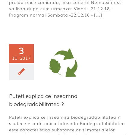
prelua orice comanda, insa curierul Nemoexpress
va livra dupa cum urmeaza: Vineri - 21.12.18 -
Program normal Sambata -22.12.18 - [...]
3
i explica ce
11, 2017
nseamna
gradabilitatea
?
ECO
Puteti explica ce inseamna
biodegradabilitatea ?
Puteti explica ce inseamna biodegradabilitatea ?
scutece eco de unica folosinta Biodegradabilitatea
este caracteristica substantelor si materialelor