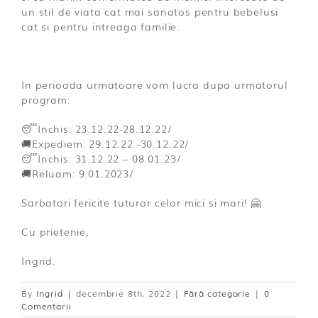
un stil de viata cat mai sanatos pentru bebelusi
cat si pentru intreaga familie.
In perioada urmatoare vom lucra dupa urmatorul
program:
😴Inchis: 23.12.22-28.12.22/
🚚Expediem: 29.12.22 -30.12.22/
😴Inchis: 31.12.22 – 08.01.23/
🚚Reluam: 9.01.2023/
Sarbatori fericite tuturor celor mici si mari! 🤗
Cu prietenie,
Ingrid.
By
Ingrid
|
decembrie 8th, 2022
|
Fără categorie
|
0
Comentarii