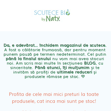
Skip
MAGAZIN
to
OFERTE
PRODUSE BEBE
content
POVESTEA
NOASTRA
Scutece eco Naty
ECO
BLOG
Chilotei eco Naty
Servetele umede ecologice
Da, e adevărat… închidem magazinul de scutece.
A fost o călătorie frumoasă, dar pentru moment
punem pauză pe termen nedeterminat. Cel putin
Cosmetice BEBE
până la finalul anului
nu vom mai avea stocuri
noi. Am scris mai multe în secțiunea
BLOG
, cu
sinceritate.
Până atunci, îți mulțumim
și te
Olita Bio Naty
invităm să profiți de
ultimele reduceri
și
produsele rămase pe stoc. 💛
PRODUSE FEMEI
Absorbante
Profita de cele mai mici preturi la toate
produsele, cat inca mai sunt pe stoc!
Absorbante Post-Natale