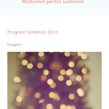
Multumim pentru sustinere!
Absorbante Incontinenta Urinara
Tampoane
Cosmetice FEMEI
Program Sarbatori 2023
Dischete alaptare
Dragilor,