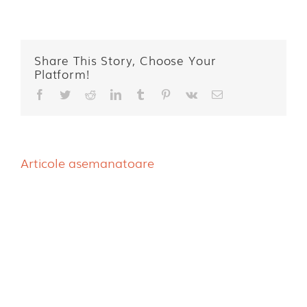
Share This Story, Choose Your
Platform!
Facebook
Twitter
Reddit
LinkedIn
Tumblr
Pinterest
Vk
E-
mail:
Articole asemanatoare