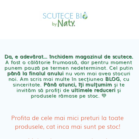
Skip
MAGAZIN
to
OFERTE
PRODUSE BEBE
content
POVESTEA
NOASTRA
Scutece eco Naty
ECO
BLOG
Chilotei eco Naty
Servetele umede ecologice
Da, e adevărat… închidem magazinul de scutece.
A fost o călătorie frumoasă, dar pentru moment
punem pauză pe termen nedeterminat. Cel putin
Cosmetice BEBE
până la finalul anului
nu vom mai avea stocuri
noi. Am scris mai multe în secțiunea
BLOG
, cu
sinceritate.
Până atunci, îți mulțumim
și te
Olita Bio Naty
invităm să profiți de
ultimele reduceri
și
produsele rămase pe stoc. 💛
PRODUSE FEMEI
Absorbante
Profita de cele mai mici preturi la toate
produsele, cat inca mai sunt pe stoc!
Absorbante Post-Natale