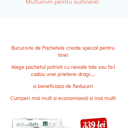
Multumim pentru sustinere!
Absorbante Incontinenta Urinara
Tampoane
Cosmetice FEMEI
Dischete alaptare
Bucura-te de Pachetele create special pentru
tine!
Alege pachetul potrivit cu nevoile tale sau fa-l
cadou unei prietene dragi….
si beneficiaza de Reduceri
Cumperi mai mult si economisesti si mai mult!