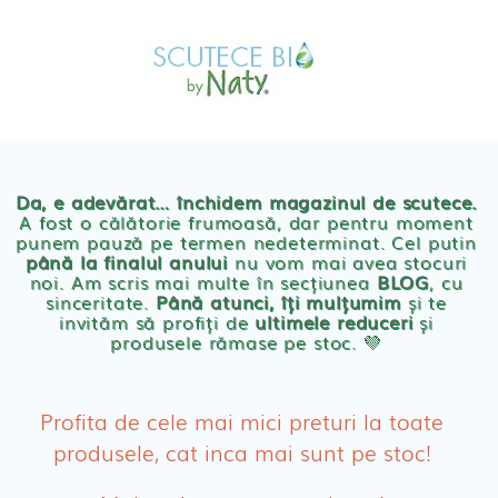
Skip
MAGAZIN
to
OFERTE
PRODUSE BEBE
content
POVESTEA
NOASTRA
Scutece eco Naty
ECO
BLOG
Chilotei eco Naty
Servetele umede ecologice
Da, e adevărat… închidem magazinul de scutece.
A fost o călătorie frumoasă, dar pentru moment
punem pauză pe termen nedeterminat. Cel putin
Cosmetice BEBE
până la finalul anului
nu vom mai avea stocuri
noi. Am scris mai multe în secțiunea
BLOG
, cu
sinceritate.
Până atunci, îți mulțumim
și te
Olita Bio Naty
invităm să profiți de
ultimele reduceri
și
produsele rămase pe stoc. 💛
PRODUSE FEMEI
Absorbante
Profita de cele mai mici preturi la toate
produsele, cat inca mai sunt pe stoc!
Absorbante Post-Natale