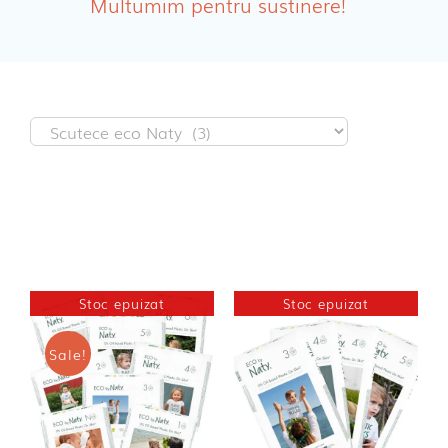
Multumim pentru sustinere!
Absorbante Incontinenta Urinara
Tampoane
Cosmetice FEMEI
Dischete alaptare
Stoc epuizat
Stoc epuizat
Sale!