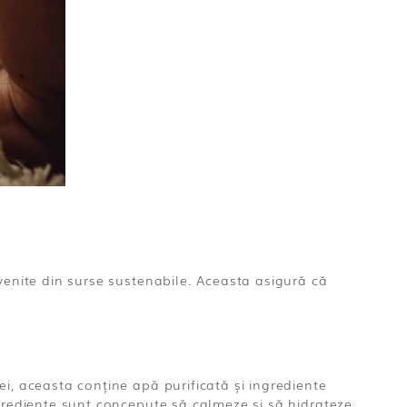
venite din surse sustenabile. Aceasta asigură că
i, aceasta conține apă purificată și ingrediente
ngrediente sunt concepute să calmeze și să hidrateze