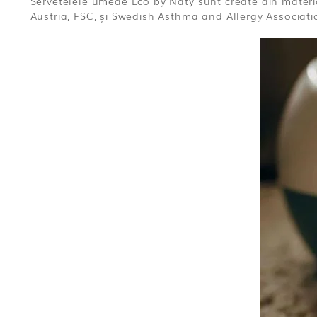
Servetelele umede Eco by Naty sunt create din materi
Austria, FSC, și Swedish Asthma and Allergy Associatio