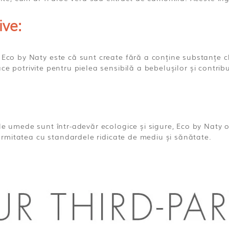
ive:
co by Naty este că sunt create fără a conține substanțe chim
 face potrivite pentru pielea sensibilă a bebelușilor și contrib
e umede sunt într-adevăr ecologice și sigure, Eco by Naty ob
formitatea cu standardele ridicate de mediu și sănătate.