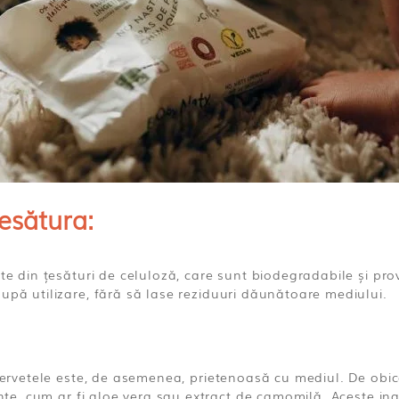
esătura:
e din țesături de celuloză, care sunt biodegradabile și pro
pă utilizare, fără să lase reziduuri dăunătoare mediului.
ervetele este, de asemenea, prietenoasă cu mediul. De obice
ante, cum ar fi aloe vera sau extract de camomilă. Aceste i