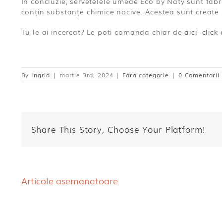
În concluzie, servetelele umede Eco by Naty sunt fabr
conțin substanțe chimice nocive. Acestea sunt create pe
Tu le-ai incercat? Le poti comanda chiar de
aici- click 
By
Ingrid
|
martie 3rd, 2024
|
Fără categorie
|
0 Comentarii
Share This Story, Choose Your Platform!
Articole asemanatoare