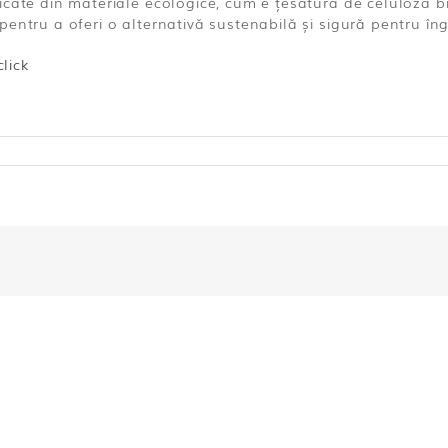
icate din materiale ecologice, cum e țesătura de celuloză b
ntru a oferi o alternativă sustenabilă și sigură pentru îngri
click