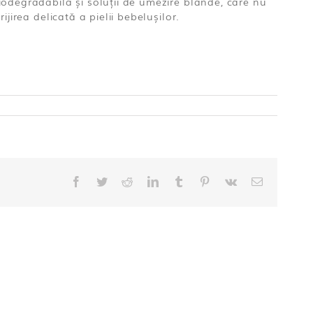
iodegradabila și soluții de umezire blânde, care nu
jirea delicată a pielii bebelușilor.
Facebook
Twitter
Reddit
LinkedIn
Tumblr
Pinterest
Vk
E-
mail: