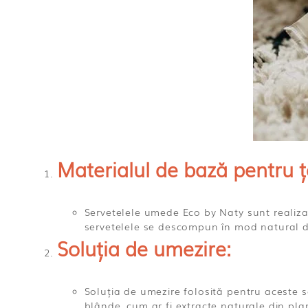
Materialul de bază pentru ț
Servetelele umede Eco by Naty sunt realizat
servetelele se descompun în mod natural du
Soluția de umezire:
Soluția de umezire folosită pentru aceste s
blânde, cum ar fi extracte naturale din pl