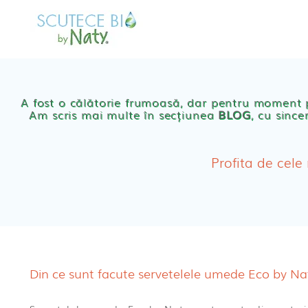
Skip
to
MAGAZIN
OFER
content
Scutece eco Naty
A fost o călătorie frumoasă, dar pentru moment
Am scris mai multe în secțiunea
BLOG
, cu since
Chilotei eco Naty
Servetele umede ec
Profita de cele
Cosmetice BEBE
Olita Bio Naty
Din ce sunt facute servetelele umede Eco by Na