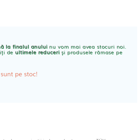
CONT
PRODUSE FEMEI
rbante
ă la finalul anului
nu vom mai avea stocuri noi.
iți de
ultimele reduceri
și produsele rămase pe
bante Post-Natale
bante Incontinenta Urinara
 sunt pe stoc!
oane
tice FEMEI
ete alaptare