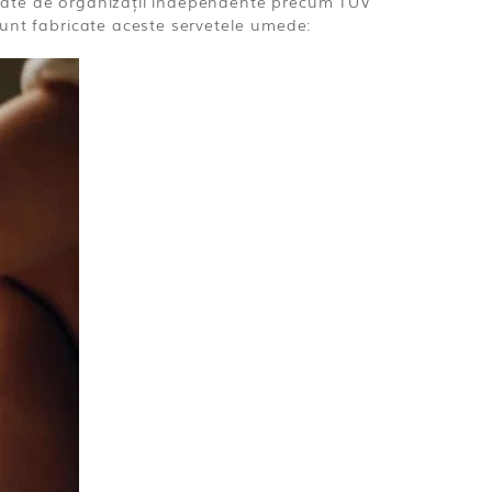
icate de organizații independente precum TÜV
sunt fabricate aceste servetele umede: