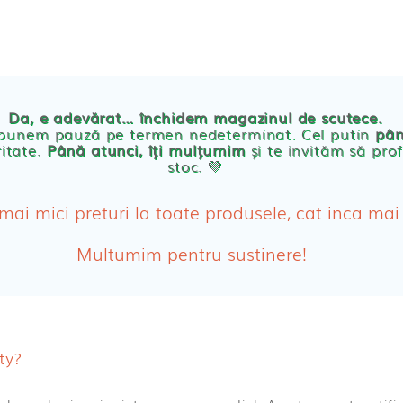
TE
POVESTEA NOASTRA
ECO
BLOG
PRODUSE BEBE
Da, e adevărat… închidem magazinul de scutece.
Abso
 punem pauză pe termen nedeterminat. Cel putin
pân
ritate.
Până atunci, îți mulțumim
și te invităm să prof
stoc. 💛
Absor
ologice
Absor
 mai mici preturi la toate produsele, cat inca mai
Tamp
Multumim pentru sustinere!
Cosme
Disch
ty?