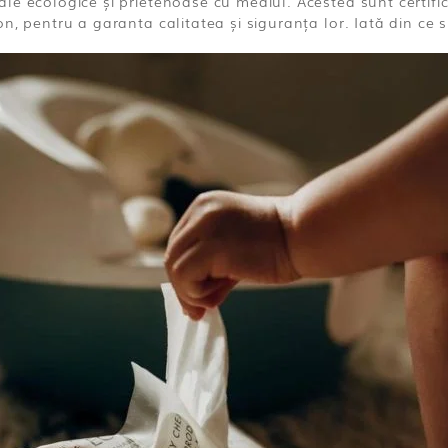
ale ecologice și prietenoase cu mediul. Acestea sunt certif
n, pentru a garanta calitatea și siguranța lor. Iată din ce 