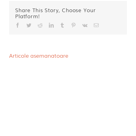
Share This Story, Choose Your
Platform!
Facebook
Twitter
Reddit
LinkedIn
Tumblr
Pinterest
Vk
E-
mail:
Articole asemanatoare