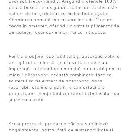
avansat și eco-friendly. Alegând materiale 100%
pe bio-based, ne asigurăm că fiecare scutec este
extrem de fin și delicat cu pielea bebelușului.
Abordarea noastră inovatoare include fibre de
cocos în amestec, oferind un strat suplimentar de
delicatețe, făcându-le mai moi ca niciodată.
Pentru a obține respirabilitate și absorbție optime,
am aplicat o tehnică specializată cu aer cald
împreună cu tehnologia noastră patentată pentru
miezul absorbant. Această combinație face ca
scutecul să fie extrem de absorbant, dar și
respirabil, oferind o potrivire confortabilă și
protectoare, menținând confortul bebelușului tău
și pielea uscată.
Acest proces de producție eficient subliniază
angajamentul nostru față de sustenabilitate și