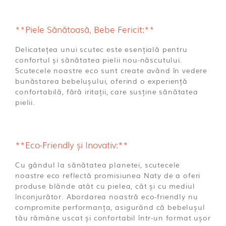
**Piele Sănătoasă, Bebe Fericit:**
Delicatețea unui scutec este esențială pentru
confortul și sănătatea pielii nou-născutului.
Scutecele noastre eco sunt create având în vedere
bunăstarea bebelușului, oferind o experiență
confortabilă, fără iritații, care susține sănătatea
pielii.
**Eco-Friendly și Inovativ:**
Cu gândul la sănătatea planetei, scutecele
noastre eco reflectă promisiunea Naty de a oferi
produse blânde atât cu pielea, cât și cu mediul
înconjurător. Abordarea noastră eco-friendly nu
compromite performanța, asigurând că bebelușul
tău rămâne uscat și confortabil într-un format ușor