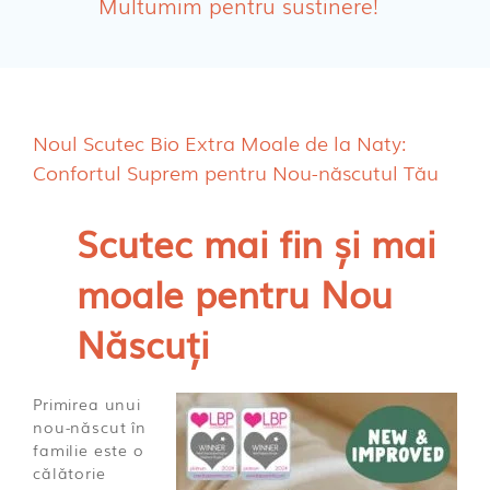
Multumim pentru sustinere!
Absorbante Incontinenta Urinara
Tampoane
Cosmetice FEMEI
Noul Scutec Bio Extra Moale de la Naty:
Dischete alaptare
Confortul Suprem pentru Nou-născutul Tău
Scutec mai fin și mai
moale pentru Nou
Născuți
Primirea unui
nou-născut în
familie este o
călătorie