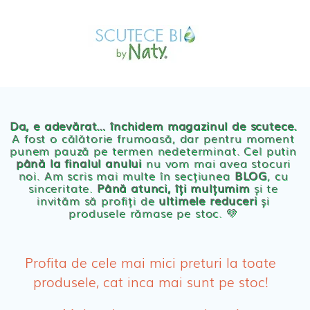
Skip
MAGAZIN
to
OFERTE
PRODUSE BEBE
content
POVESTEA
NOASTRA
Scutece eco Naty
ECO
BLOG
Chilotei eco Naty
Servetele umede ecologice
Da, e adevărat… închidem magazinul de scutece.
A fost o călătorie frumoasă, dar pentru moment
punem pauză pe termen nedeterminat. Cel putin
Cosmetice BEBE
până la finalul anului
nu vom mai avea stocuri
noi. Am scris mai multe în secțiunea
BLOG
, cu
sinceritate.
Până atunci, îți mulțumim
și te
Olita Bio Naty
invităm să profiți de
ultimele reduceri
și
produsele rămase pe stoc. 💛
PRODUSE FEMEI
Absorbante
Profita de cele mai mici preturi la toate
produsele, cat inca mai sunt pe stoc!
Absorbante Post-Natale