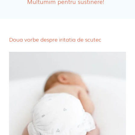
Multumim pentru sustinere!
Absorbante Incontinenta Urinara
Tampoane
Cosmetice FEMEI
Doua vorbe despre iritatia de scutec
Dischete alaptare