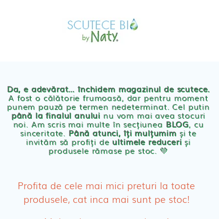
Skip
MAGAZIN
to
OFERTE
PRODUSE BEBE
content
POVESTEA
NOASTRA
Scutece eco Naty
ECO
BLOG
Chilotei eco Naty
Servetele umede ecologice
Da, e adevărat… închidem magazinul de scutece.
A fost o călătorie frumoasă, dar pentru moment
punem pauză pe termen nedeterminat. Cel putin
Cosmetice BEBE
până la finalul anului
nu vom mai avea stocuri
noi. Am scris mai multe în secțiunea
BLOG
, cu
sinceritate.
Până atunci, îți mulțumim
și te
Olita Bio Naty
invităm să profiți de
ultimele reduceri
și
produsele rămase pe stoc. 💛
PRODUSE FEMEI
Absorbante
Profita de cele mai mici preturi la toate
produsele, cat inca mai sunt pe stoc!
Absorbante Post-Natale