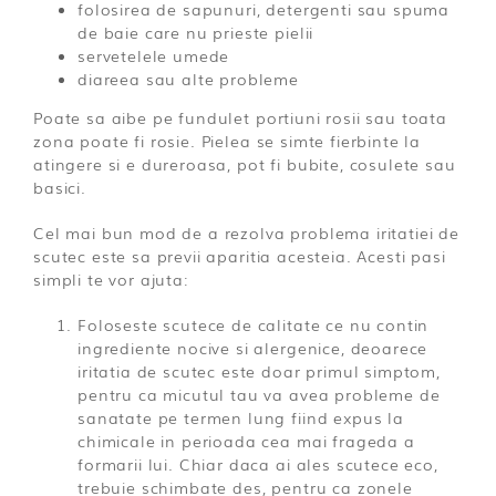
folosirea de sapunuri, detergenti sau spuma
de baie care nu prieste pielii
servetelele umede
diareea sau alte probleme
Poate sa aibe pe fundulet portiuni rosii sau toata
zona poate fi rosie. Pielea se simte fierbinte la
atingere si e dureroasa, pot fi bubite, cosulete sau
basici.
Cel mai bun mod de a rezolva problema iritatiei de
scutec este sa previi aparitia acesteia. Acesti pasi
simpli te vor ajuta:
Foloseste scutece de calitate ce nu contin
ingrediente nocive si alergenice, deoarece
iritatia de scutec este doar primul simptom,
pentru ca micutul tau va avea probleme de
sanatate pe termen lung fiind expus la
chimicale in perioada cea mai frageda a
formarii lui. Chiar daca ai ales scutece eco,
trebuie schimbate des, pentru ca zonele