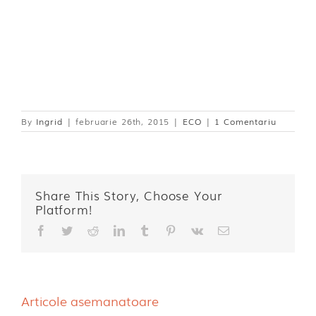
By
Ingrid
|
februarie 26th, 2015
|
ECO
|
1 Comentariu
Share This Story, Choose Your
Platform!
Facebook
Twitter
Reddit
LinkedIn
Tumblr
Pinterest
Vk
E-
mail:
Articole asemanatoare