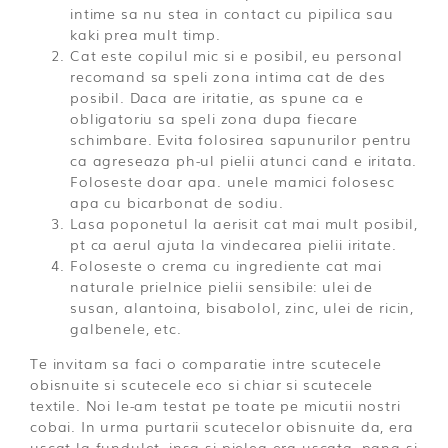
intime sa nu stea in contact cu pipilica sau
kaki prea mult timp.
Cat este copilul mic si e posibil, eu personal
recomand sa speli zona intima cat de des
posibil. Daca are iritatie, as spune ca e
obligatoriu sa speli zona dupa fiecare
schimbare. Evita folosirea sapunurilor pentru
ca agreseaza ph-ul pielii atunci cand e iritata.
Foloseste doar apa. unele mamici folosesc
apa cu bicarbonat de sodiu.
Lasa poponetul la aerisit cat mai mult posibil,
pt ca aerul ajuta la vindecarea pielii iritate.
Foloseste o crema cu ingrediente cat mai
naturale prielnice pielii sensibile: ulei de
susan, alantoina, bisabolol, zinc, ulei de ricin,
galbenele, etc.
Te invitam sa faci o comparatie intre scutecele
obisnuite si scutecele eco si chiar si scutecele
textile. Noi le-am testat pe toate pe micutii nostri
cobai. In urma purtarii scutecelor obisnuite da, era
uscat la fundulet, insa si pielea era uscata, pana si