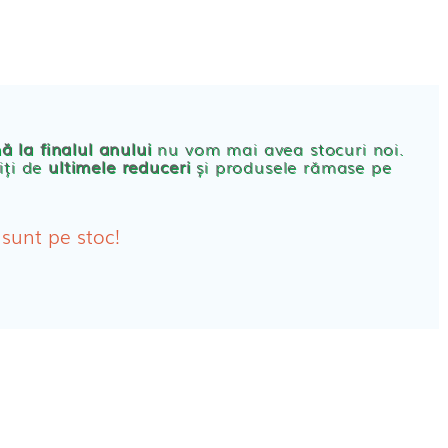
CONT
PRODUSE FEMEI
rbante
ă la finalul anului
nu vom mai avea stocuri noi.
iți de
ultimele reduceri
și produsele rămase pe
bante Post-Natale
bante Incontinenta Urinara
 sunt pe stoc!
oane
tice FEMEI
ete alaptare