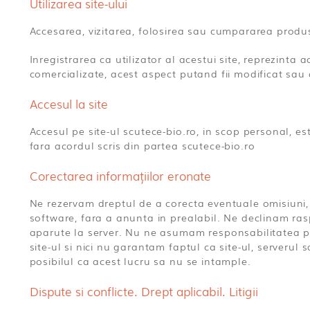
Utilizarea site-ului
Accesarea, vizitarea, folosirea sau cumpararea produsel
Inregistrarea ca utilizator al acestui site, reprezinta
comercializate, acest aspect putand fii modificat sau a
Accesul la site
Accesul pe site-ul scutece-bio.ro, in scop personal, es
fara acordul scris din partea scutece-bio.ro
Corectarea informațiilor eronate
Ne rezervam dreptul de a corecta eventuale omisiuni, e
software, fara a anunta in prealabil. Ne declinam ras
aparute la server. Nu ne asumam responsabilitatea pen
site-ul si nici nu garantam faptul ca site-ul, serveru
posibilul ca acest lucru sa nu se intample.
Dispute si conflicte. Drept aplicabil. Litigii