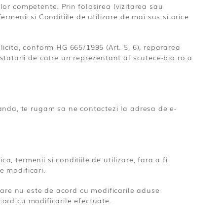
ilor competente. Prin folosirea (vizitarea sau
menii si Conditiile de utilizare de mai sus si orice
icita, conform HG 665/1995 (Art. 5, 6), repararea
tatarii de catre un reprezentant al scutece-bio.ro a
anda, te rugam sa ne contactezi la adresa de e-
, termenii si conditiile de utilizare, fara a fi
e modificari.
n care nu este de acord cu modificarile aduse
acord cu modificarile efectuate.