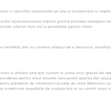
or si serviciilor prezentate pe site-ul scutece-bio.ro implic
 acordul dumneavoastra implicit privind primirea mesajelor e
nulat ulterior fara nici o penalitate pentru client.
te nelimitat, dar nu confera dreptul de a descarca, modifica 
rori in afisare care pot surveni in urma unor greseli de re
punderea pentru orice situatie care poate aparea din cauza
tru pierderile de informatii cauzate de orice defectiuni sau
l sau e-mailurile expediate de scutece-bio.ro nu contin viru