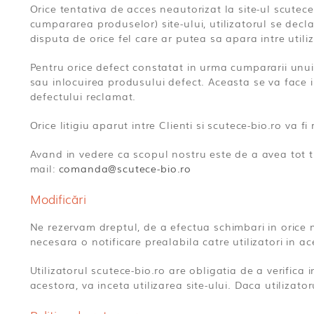
Orice tentativa de acces neautorizat la site-ul scutece
cumpararea produselor) site-ului, utilizatorul se decl
disputa de orice fel care ar putea sa apara intre utiliz
Pentru orice defect constatat in urma cumpararii unui
sau inlocuirea produsului defect. Aceasta se va face 
defectului reclamat.
Orice litigiu aparut intre Clienti si scutece-bio.ro va f
Avand in vedere ca scopul nostru este de a avea tot t
mail:
comanda@scutece-bio.ro
Modificări
Ne rezervam dreptul, de a efectua schimbari in orice mom
necesara o notificare prealabila catre utilizatori in a
Utilizatorul scutece-bio.ro are obligatia de a verifica 
acestora, va inceta utilizarea site-ului. Daca utilizat