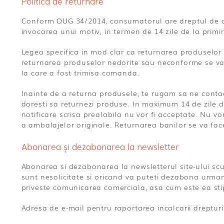
Politica de returnare
Conform OUG 34/2014, consumatorul are dreptul de a d
invocarea unui motiv, in termen de 14 zile de la primi
Legea specifica in mod clar ca returnarea produselor i
returnarea produselor nedorite sau neconforme se va f
la care a fost trimisa comanda.
Inainte de a returna produsele, te rugam sa ne conta
doresti sa returnezi produse. In maximum 14 de zile d
notificare scrisa prealabila nu vor fi acceptate. Nu vo
a ambalajelor originale. Returnarea banilor se va face 
Abonarea și dezabonarea la newsletter
Abonarea si dezabonarea la newsletterul site-ului scut
sunt nesolicitate si oricand va puteti dezabona urmand
priveste comunicarea comerciala, asa cum este ea sti
Adresa de e-mail pentru raportarea incalcarii drepturi