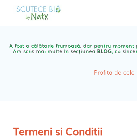
Skip
to
MAGAZIN
OFER
content
Scutece eco Naty
A fost o călătorie frumoasă, dar pentru moment
Am scris mai multe în secțiunea
BLOG
, cu since
Chilotei eco Naty
Servetele umede ec
Profita de cele
Cosmetice BEBE
Olita Bio Naty
Termeni si Conditii