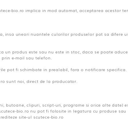
tece-bio.ro implica in mod automat, acceptarea acestor term
a, insa uneori nuantele culorilor produselor pot sa difere u
aca un produs este sau nu este in stoc, daca se poate aduce 
e prin e-mail sau telefon.
ile pot fi schimbate in prealabil, fara o notificare specifica.
ro sunt noi, direct de la producator.
ini, butoane, clipuri, script-uri, programe si orice alte date)
cutece-bio.ro nu pot fi folosite in legatura cu produse sau s
rediteze site-ul scutece-bio.ro