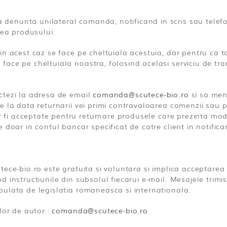
enunta unilateral comanda, notificand in scris sau telefon
rea produsului.
n acest caz se face pe cheltuiala acestuia, dar pentru ca to
ace pe cheltuiala noastra, folosind acelasi serviciu de tran
ctezi la adresa de email
comanda@scutece-bio.ro
si sa men
e la data returnarii vei primi contravaloarea comenzii sau 
r fi acceptate pentru returnare produsele care prezinta modif
doar in contul bancar specificat de catre client in notifica
ece-bio.ro este gratuita si voluntara si implica acceptarea 
 instructiunile din subsolul fiecarui e-mail. Mesajele trimi
pulata de legislatia romaneasca si internationala.
lor de autor :
comanda@scutece-bio.ro