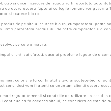
-bio.ro si orice incercare de frauda va fi raportata autoritat
ara de acord asupra faptului ca legile romane vor guverna Ter
ator si scutece-bio.ro.
 produs de pe site-ul scutece-bio.ro, cumparatorul poate sol
in urma prezentarii produsului de catre cumparator si a cons
i rezolvat pe cale amiabila.
impul clienti satisfacuti, daca ai probleme legate de o com
ent cu privire la continutul site-ului scutece-bio.ro, politica
cest sens, desi vom fi atenti sa anuntam clientii despre acest
in mod regulat termenii si conditiile de utilizare. In cazul i
orul continua sa foloseasca site-ul, se considera ca este de 