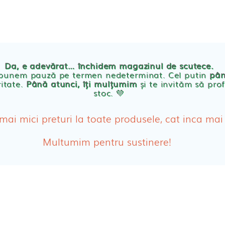
TE
POVESTEA NOASTRA
ECO
BLOG
PRODUSE BEBE
Da, e adevărat… închidem magazinul de scutece.
Abso
 punem pauză pe termen nedeterminat. Cel putin
pân
ritate.
Până atunci, îți mulțumim
și te invităm să prof
stoc. 💛
Absor
ologice
Absor
 mai mici preturi la toate produsele, cat inca mai
Tamp
Multumim pentru sustinere!
Cosme
Disch