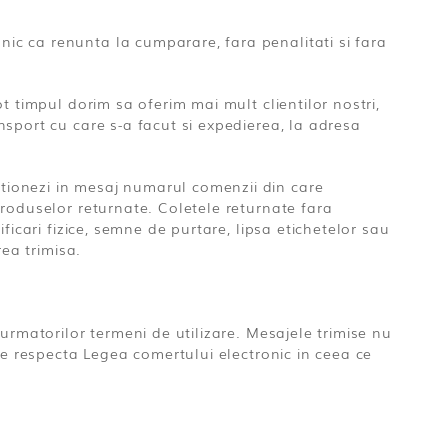
ic ca renunta la cumparare, fara penalitati si fara
t timpul dorim sa oferim mai mult clientilor nostri,
sport cu care s-a facut si expedierea, la adresa
tionezi in mesaj numarul comenzii din care
produselor returnate. Coletele returnate fara
icari fizice, semne de purtare, lipsa etichetelor sau
rea trimisa.
urmatorilor termeni de utilizare. Mesajele trimise nu
se respecta Legea comertului electronic in ceea ce