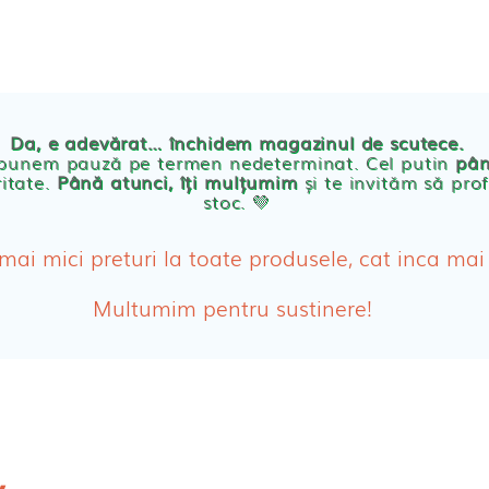
TE
POVESTEA NOASTRA
ECO
BLOG
PRODUSE BEBE
Da, e adevărat… închidem magazinul de scutece.
Abso
 punem pauză pe termen nedeterminat. Cel putin
pân
ritate.
Până atunci, îți mulțumim
și te invităm să prof
stoc. 💛
Absor
ologice
Absor
 mai mici preturi la toate produsele, cat inca mai
Tamp
Multumim pentru sustinere!
Cosme
Disch