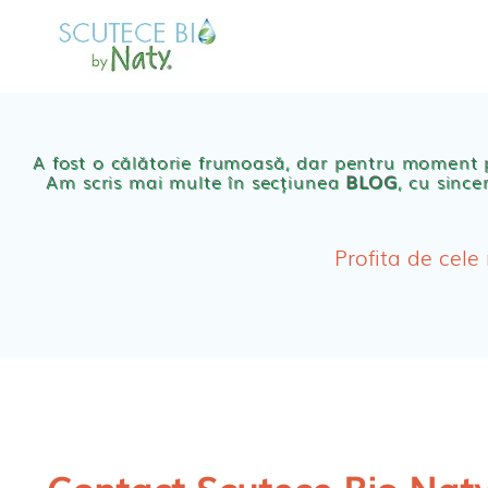
Skip
to
MAGAZIN
OFER
content
Scutece eco Naty
A fost o călătorie frumoasă, dar pentru moment
Am scris mai multe în secțiunea
BLOG
, cu since
Chilotei eco Naty
Servetele umede ec
Profita de cele
Cosmetice BEBE
Olita Bio Naty