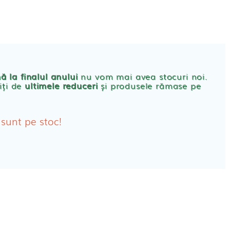
CONT
PRODUSE FEMEI
rbante
ă la finalul anului
nu vom mai avea stocuri noi.
iți de
ultimele reduceri
și produsele rămase pe
bante Post-Natale
bante Incontinenta Urinara
 sunt pe stoc!
oane
tice FEMEI
ete alaptare