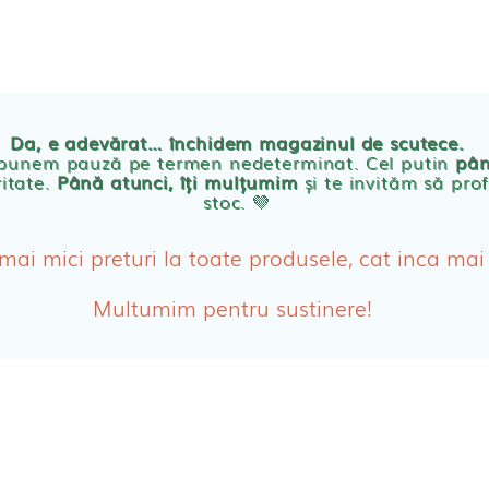
TE
POVESTEA NOASTRA
ECO
BLOG
PRODUSE BEBE
Da, e adevărat… închidem magazinul de scutece.
Abso
 punem pauză pe termen nedeterminat. Cel putin
pân
ritate.
Până atunci, îți mulțumim
și te invităm să prof
stoc. 💛
Absor
ologice
Absor
 mai mici preturi la toate produsele, cat inca mai
Tamp
Multumim pentru sustinere!
Cosme
Disch