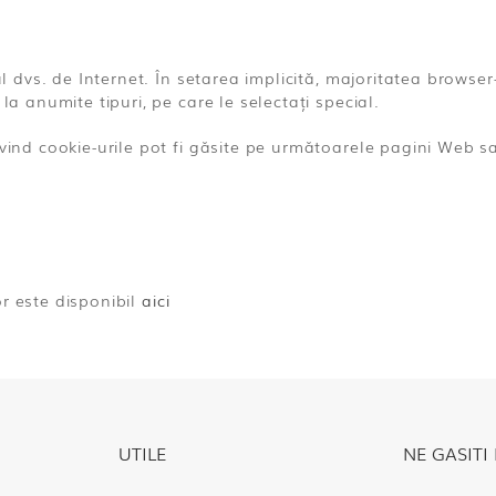
rul dvs. de Internet. În setarea implicită, majoritatea brow
la anumite tipuri, pe care le selectați special.
ivind cookie-urile pot fi găsite pe următoarele pagini Web sa
or este disponibil
aici
UTILE
NE GASITI 