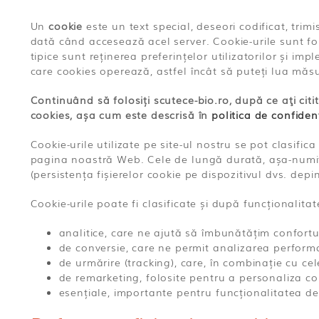
Un
cookie
este un text special, deseori codificat, tri
dată când accesează acel server. Cookie-urile sunt fol
tipice sunt reținerea preferințelor utilizatorilor și 
care cookies operează, astfel încât să puteți lua măs
Continuând să folosiți scutece-bio.ro, după ce aţi citi
cookies, așa cum este descrisă în
politica de confidenț
Cookie-urile utilizate pe site-ul nostru se pot clasifi
pagina noastră Web. Cele de lungă durată, așa-numite
(persistența fișierelor cookie pe dispozitivul dvs. dep
Cookie-urile poate fi clasificate și după funcționalitat
analitice, care ne ajută să îmbunătățim confortul u
de conversie, care ne permit analizarea perform
de urmărire (tracking), care, în combinație cu ce
de remarketing, folosite pentru a personaliza con
esențiale, importante pentru funcționalitatea de