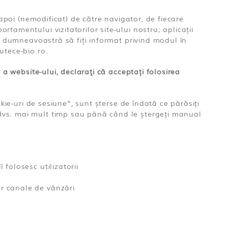
napoi (nemodificat) de către navigator, de fiecare
tamentului vizitatorilor site-ului nostru; aplicații
ul dumneavoastră să fiți informat privind modul în
utece-bio.ro.
 a website-ului, declaraţi că acceptați folosirea
kie-uri de sesiune“, sunt șterse de îndată ce părăsiți
 dvs. mai mult timp sau până când le ștergeți manual
 folosesc utilizatorii
or canale de vânzări