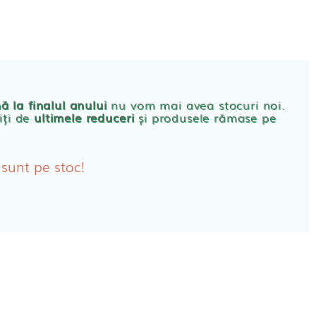
CONT
PRODUSE FEMEI
rbante
ă la finalul anului
nu vom mai avea stocuri noi.
iți de
ultimele reduceri
și produsele rămase pe
bante Post-Natale
bante Incontinenta Urinara
 sunt pe stoc!
oane
tice FEMEI
ete alaptare