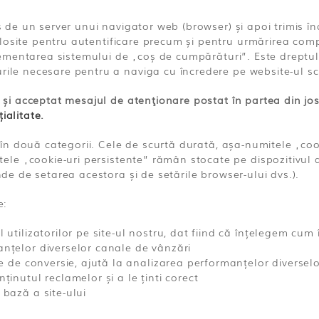
mis de un server unui navigator web (browser) și apoi trimis î
osite pentru autentificare precum și pentru urmărirea compor
implementarea sistemului de „coș de cumpărături”. Este drept
urile necesare pentru a naviga cu încredere pe website-ul sc
t și acceptat mesajul de atenţionare postat în partea din jos
ialitate
.
ca în două categorii. Cele de scurtă durată, așa-numitele „coo
le „cookie-uri persistente” rămân stocate pe dispozitivul
inde de setarea acestora și de setările browser-ului dvs.).
e:
tilizatorilor pe site-ul nostru, dat fiind că înțelegem cum îl
anțelor diverselor canale de vânzări
le de conversie, ajută la analizarea performanțelor diversel
ținutul reclamelor și a le ținti corect
 bază a site-ului