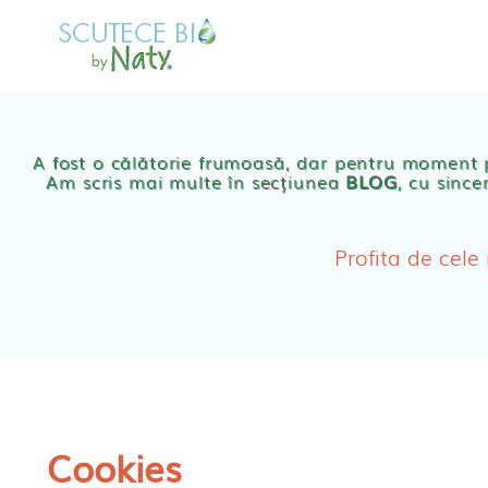
Skip
to
MAGAZIN
OFER
content
Scutece eco Naty
A fost o călătorie frumoasă, dar pentru moment
Am scris mai multe în secțiunea
BLOG
, cu since
Chilotei eco Naty
Servetele umede ec
Profita de cele
Cosmetice BEBE
Olita Bio Naty
Cookies