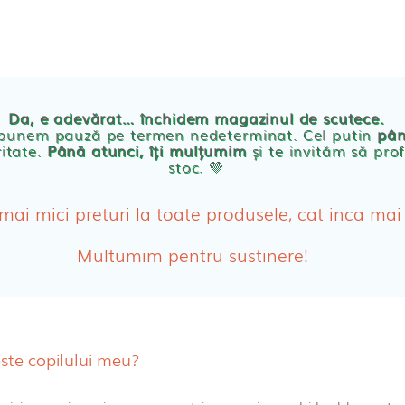
TE
POVESTEA NOASTRA
ECO
BLOG
PRODUSE BEBE
Da, e adevărat… închidem magazinul de scutece.
Abso
 punem pauză pe termen nedeterminat. Cel putin
pân
ritate.
Până atunci, îți mulțumim
și te invităm să prof
stoc. 💛
Absor
ologice
Absor
 mai mici preturi la toate produsele, cat inca mai
Tamp
Multumim pentru sustinere!
Cosme
Disch
ste copilului meu?