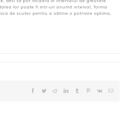
e, desi se pot incadra in intervalul de greutate
atea lor poate fi intr-un anumit interval, forma
ica de scutec pentru a obtine o potrivire optima,
Facebook
Twitter
Reddit
LinkedIn
Tumblr
Pinterest
Vk
E-
mail: