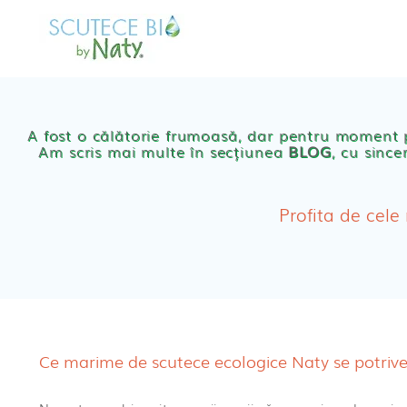
Skip
to
MAGAZIN
OFER
content
Scutece eco Naty
A fost o călătorie frumoasă, dar pentru moment
Am scris mai multe în secțiunea
BLOG
, cu since
Chilotei eco Naty
Servetele umede ec
Profita de cele
Cosmetice BEBE
Olita Bio Naty
Ce marime de scutece ecologice Naty se potrive