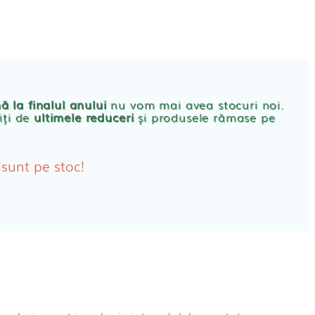
CONT
PRODUSE FEMEI
rbante
ă la finalul anului
nu vom mai avea stocuri noi.
iți de
ultimele reduceri
și produsele rămase pe
bante Post-Natale
bante Incontinenta Urinara
 sunt pe stoc!
oane
tice FEMEI
ete alaptare