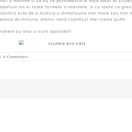
 nici o marime si sa nu se potriveasca in mod ideal la scutec
lusii vin in toate formele si marimile, si cu toate ca greut
e practica este de a incerca o dimensiune mai mare sau mai m
veasca de minune, atunci cand copilasul mai creste putin.
celele au arici si sunt ajustabili!
|
0 Comentarii