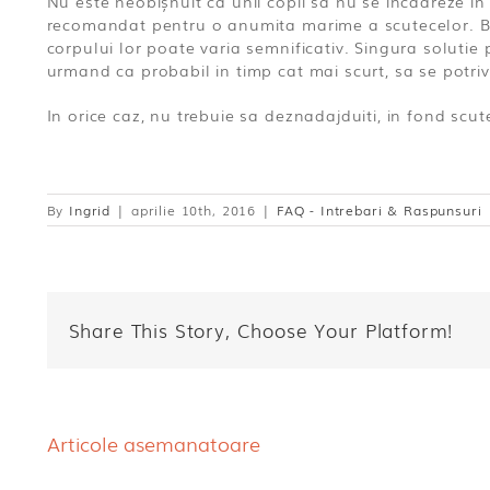
Nu este neobișnuit ca unii copii să nu se incadreze in
recomandat pentru o anumita marime a scutecelor. Bebe
corpului lor poate varia semnificativ. Singura soluti
urmand ca probabil in timp cat mai scurt, sa se potri
In orice caz, nu trebuie sa deznadajduiti, in fond scute
By
Ingrid
|
aprilie 10th, 2016
|
FAQ - Intrebari & Raspunsuri
Share This Story, Choose Your Platform!
Articole asemanatoare