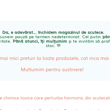
TE
POVESTEA NOASTRA
ECO
BLOG
PRODUSE BEBE
Da, e adevărat… închidem magazinul de scutece.
Abso
 punem pauză pe termen nedeterminat. Cel putin
pân
ritate.
Până atunci, îți mulțumim
și te invităm să prof
stoc. 💛
Absor
ologice
Absor
 mai mici preturi la toate produsele, cat inca mai
Tamp
Multumim pentru sustinere!
Cosme
Disch
te chimice toxice care perturba hormonii, din scutec