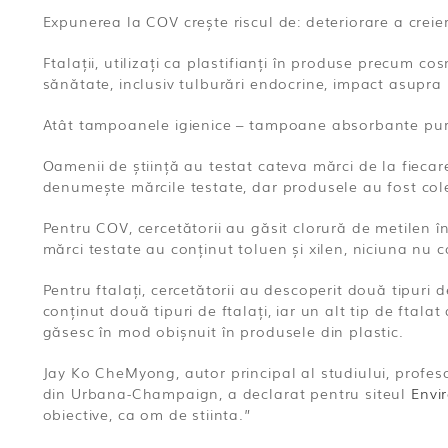
Expunerea la COV crește riscul de: deteriorare a creier
Ftalații, utilizați ca plastifianți în produse precum co
sănătate, inclusiv tulburări endocrine, impact asupra i
Atât tampoanele igienice – tampoane absorbante purtat
Oamenii de știință au testat cateva mărci de la fiecare
denumește mărcile testate, dar produsele au fost colec
Pentru COV, cercetătorii au găsit clorură de metilen î
mărci testate au conținut toluen și xilen, niciuna nu 
Pentru ftalați, cercetătorii au descoperit două tipuri
conținut două tipuri de ftalați, iar un alt tip de ftala
găsesc în mod obișnuit în produsele din plastic.
Jay Ko CheMyong, autor principal al studiului, profesor
din Urbana-Champaign, a declarat pentru siteul
Envi
obiective, ca om de stiinta.”