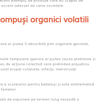
recent exemplu de produse care au scapat de
e accent adecvat de catre societate.
mpuși organici volatili
re ar putea fi absorbită prin organele genitale,
că noile tampoane igienice ar putea cauza probleme și
oces de acțiune colectivă care pretindea prejudiciu
at erupții cutanate, infecții, menstruații
tiva a scutecelor pentru bebeluși și este emblematică
 femeilor.
ioada de expunere pe termen lung necesită o