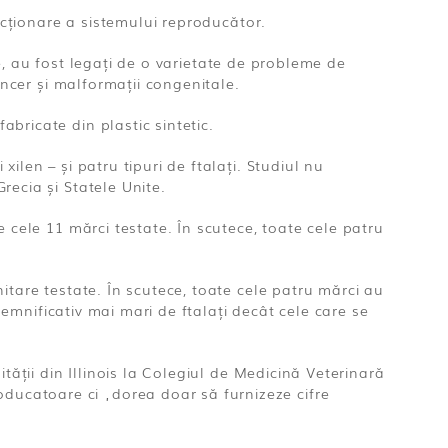
uncționare a sistemului reproducător.
ice, au fost legați de o varietate de probleme de
ancer și malformații congenitale.
bricate din plastic sintetic.
ilen – și patru tipuri de ftalați. Studiul nu
recia și Statele Unite.
 cele 11 mărci testate. În scutece, toate cele patru
itare testate. În scutece, toate cele patru mărci au
semnificativ mai mari de ftalați decât cele care se
tății din Illinois la Colegiul de Medicină Veterinară
ducatoare ci „dorea doar să furnizeze cifre