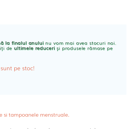
CONT
PRODUSE FEMEI
rbante
ă la finalul anului
nu vom mai avea stocuri noi.
iți de
ultimele reduceri
și produsele rămase pe
bante Post-Natale
bante Incontinenta Urinara
 sunt pe stoc!
oane
tice FEMEI
ete alaptare
ele si tampoanele menstruale.