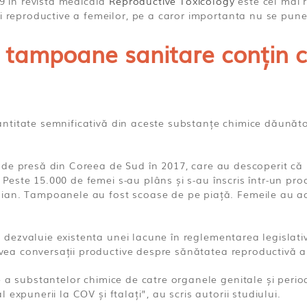
19 in revista medicala
Reproductive Toxicology
este cel mai 
ii reproductive a femeilor, pe a caror importanta nu se pun
 tampoane sanitare conțin co
ntitate semnificativă din aceste substanțe chimice dăunătoa
ilor de presă din Coreea de Sud în 2017, care au descoperit 
i. Peste 15.000 de femei s-au plâns și s-au înscris într-un pr
an. Tampoanele au fost scoase de pe piață. Femeile au acuz
tia dezvaluie existenta unei lacune în reglementarea legisla
 avea conversații productive despre sănătatea reproductivă a
ie a substantelor chimice de catre organele genitale și per
expunerii la COV și ftalați”, au scris autorii studiului.