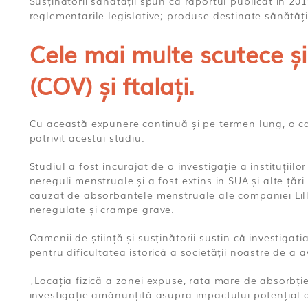
Susținătorii sănătății spun că raportul publicat in 20
reglementarile legislative; produse destinate sănătăț
Cele mai multe scutece și
(COV) și ftalați.
Cu această expunere continuă și pe termen lung, o ca
potrivit acestui studiu.
Studiul a fost incurajat de o investigație a instituți
nereguli menstruale și a fost extins in SUA și alte țăr
cauzat de absorbantele menstruale ale companiei Lilli
neregulate și crampe grave.
Oamenii de știință și susținătorii sustin că investiga
pentru dificultatea istorică a societății noastre de a
„Locația fizică a zonei expuse, rata mare de absorbț
investigație amănunțită asupra impactului potențial al 