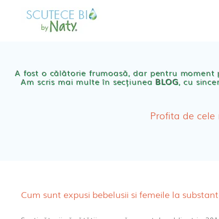
Skip
to
MAGAZIN
OFER
content
Scutece eco Naty
A fost o călătorie frumoasă, dar pentru moment
Am scris mai multe în secțiunea
BLOG
, cu since
Chilotei eco Naty
Servetele umede ec
Profita de cele
Cosmetice BEBE
Olita Bio Naty
Cum sunt expusi bebelusii si femeile la substan