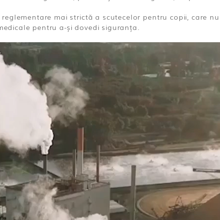
e o reglementare mai strictă a scutecelor pentru copii, care 
 medicale pentru a-și dovedi siguranța.