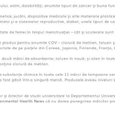
ului, astm, dizabilități, anumite tipuri de cancer și buna f
smetice, jucării, dispozitive medicale și alte materiale plast
nimii și a sistemelor reproductive, diabet, unele tipuri de c
e de femei în timpul menstruației – cât și scutecele sunt fa
 produs pentru anumite COV – clorură de metilen, toluen și x
tate de pe piețele din Coreea, Japonia, Finlanda, Franța, G
n două mărci de absorbante; toluen în nouă; și xilen în toate
conține clorură de metilen.
 de substanțe chimice în toate cele 11 mărci de tampoane san
t a fost găsit într-o singură marcă. Produsele aveau niveluri 
 și director de studii universitare la Departamentul Universi
ronmental Health News
că nu dorea ponegrirea mărcilor pro