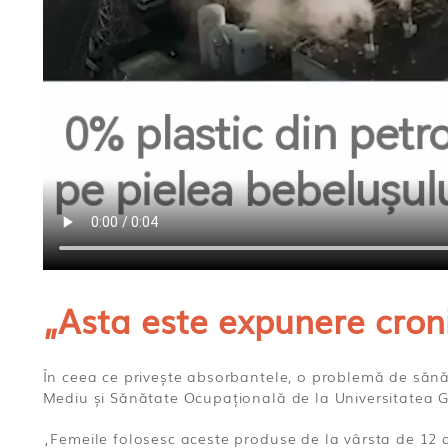
„Asta este expunere cron
În ceea ce privește absorbantele, o problemă de săn
Mediu și Sănătate Ocupațională de la Universitatea 
„Femeile folosesc aceste produse de la vârsta de 12 