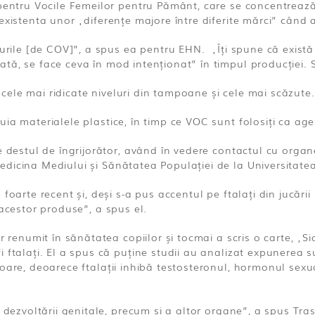
pentru Vocile Femeilor pentru Pământ, care se concentrează p
existenta unor „diferențe majore între diferite mărci” când 
elurile [de COV]”, a spus ea pentru EHN. „Îți spune că exis
tă, se face ceva în mod intenționat” în timpul producției. S
e cele mai ridicate niveluri din tampoane și cele mai scăzute.
ia materialele plastice, în timp ce VOC sunt folosiți ca agen
te destul de îngrijorător, având în vedere contactul cu orga
dicina Mediului și Sănătatea Populației de la Universitate
oarte recent și, deși s-a pus accentul pe ftalați din jucării 
 acestor produse”, a spus el.
r renumit în sănătatea copiilor și tocmai a scris o carte, „
 ftalați. El a spus că puține studii au analizat expunerea su
toare, deoarece ftalații inhibă testosteronul, hormonul sex
a dezvoltării genitale, precum și a altor organe”, a spus Tra