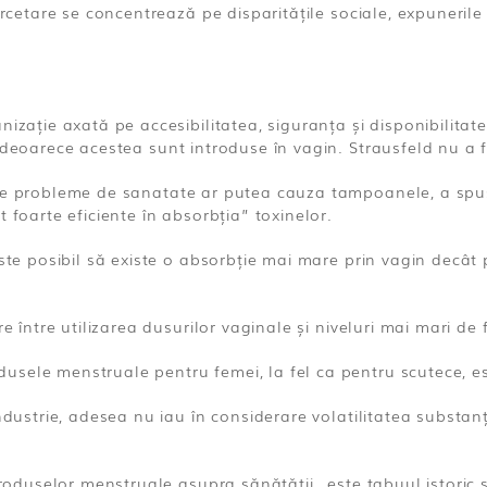
ercetare se concentrează pe disparitățile sociale, expuneril
nizație axată pe accesibilitatea, siguranța și disponibilita
 deoarece acestea sunt introduse în vagin. Strausfeld nu a f
p de probleme de sanatate ar putea cauza tampoanele, a sp
 foarte eficiente în absorbția” toxinelor.
este posibil să existe o absorbție mai mare prin vagin decât 
e între utilizarea dusurilor vaginale și niveluri mai mari de f
sele menstruale pentru femei, la fel ca pentru scutece, este
industrie, adesea nu iau în considerare volatilitatea substan
produselor menstruale asupra sănătății „este tabuul istoric ș