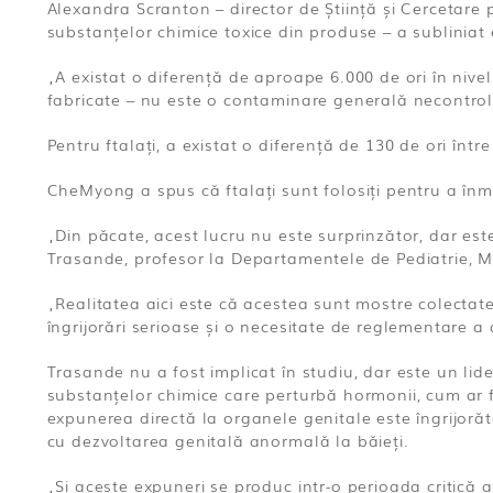
Alexandra Scranton – director de Știință și Cercetare 
substanțelor chimice toxice din produse – a subliniat 
„A existat o diferență de aproape 6.000 de ori în niv
fabricate – nu este o contaminare generală necontrola
Pentru ftalați, a existat o diferență de 130 de ori într
CheMyong a spus că ftalați sunt folosiți pentru a înmu
„Din păcate, acest lucru nu este surprinzător, dar es
Trasande, profesor la Departamentele de Pediatrie, Me
„Realitatea aici este că acestea sunt mostre colectate f
îngrijorări serioase și o necesitate de reglementare a
Trasande nu a fost implicat în studiu, dar este un lide
substanțelor chimice care perturbă hormonii, cum ar fi
expunerea directă la organele genitale este îngrijoră
cu dezvoltarea genitală anormală la băieți.
„Și aceste expuneri se produc intr-o perioada critică 