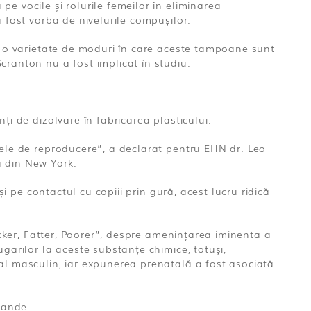
e vocile și rolurile femeilor în eliminarea
a fost vorba de nivelurile compușilor.
tă o varietate de moduri în care aceste tampoane sunt
cranton nu a fost implicat în studiu.
ți de dizolvare în fabricarea plasticului.
nele de reproducere”, a declarat pentru EHN dr. Leo
a din New York.
și pe contactul cu copiii prin gură, acest lucru ridică
Sicker, Fatter, Poorer”, despre amenințarea iminenta a
garilor la aceste substanțe chimice, totuși,
ual masculin, iar expunerea prenatală a fost asociată
sande.