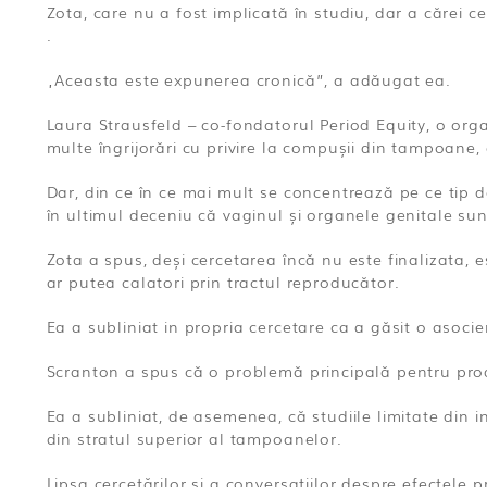
Zota, care nu a fost implicată în studiu, dar a cărei c
.
„Aceasta este expunerea cronică”, a adăugat ea.
Laura Strausfeld – co-fondatorul Period Equity, o orga
multe îngrijorări cu privire la compușii din tampoane,
Dar, din ce în ce mai mult se concentrează pe ce ti
în ultimul deceniu că vaginul și organele genitale sunt
Zota a spus, deși cercetarea încă nu este finalizata, 
ar putea calatori prin tractul reproducător.
Ea a subliniat in propria cercetare ca a găsit o asocier
Scranton a spus că o problemă principală pentru produ
Ea a subliniat, de asemenea, că studiile limitate din 
din stratul superior al tampoanelor.
Lipsa cercetărilor și a conversațiilor despre efectele 