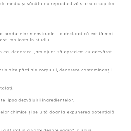
e de mediu și sănătatea reproductivă și cea a copiilor
tea produselor menstruale – a declarat că există mai
ost implicata în studiu.
us ea, deoarece „am ajuns să apreciem cu adevărat
prin alte părți ale corpului, deoarece contaminanții
talați.
 lipsa dezvăluirii ingredientelor.
țelor chimice și se uită doar la expunerea potențială
i cultural în a vorbi despre vagin”, a spus