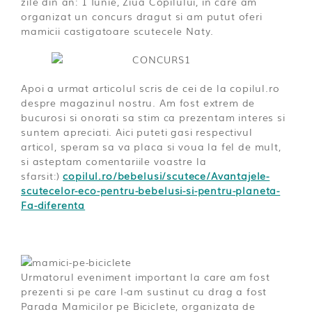
zile din an: 1 Iunie, Ziua Copilului, in care am
organizat un concurs dragut si am putut oferi
mamicii castigatoare scutecele Naty.
Apoi a urmat articolul scris de cei de la copilul.ro
despre magazinul nostru. Am fost extrem de
bucurosi si onorati sa stim ca prezentam interes si
suntem apreciati. Aici puteti gasi respectivul
articol, speram sa va placa si voua la fel de mult,
si asteptam comentariile voastre la
sfarsit:)
copilul.ro/bebelusi/scutece/Avantajele-
scutecelor-eco-pentru-bebelusi-si-pentru-planeta-
Fa-diferenta
Urmatorul eveniment important la care am fost
prezenti si pe care l-am sustinut cu drag a fost
Parada Mamicilor pe Biciclete, organizata de