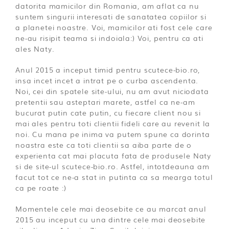
datorita mamicilor din Romania, am aflat ca nu
suntem singurii interesati de sanatatea copiilor si
a planetei noastre. Voi, mamicilor ati fost cele care
ne-au risipit teama si indoiala:) Voi, pentru ca ati
ales Naty.
Anul 2015 a inceput timid pentru scutece-bio.ro,
insa incet incet a intrat pe o curba ascendenta.
Noi, cei din spatele site-ului, nu am avut niciodata
pretentii sau asteptari marete, astfel ca ne-am
bucurat putin cate putin, cu fiecare client nou si
mai ales pentru toti clientii fideli care au revenit la
noi. Cu mana pe inima va putem spune ca dorinta
noastra este ca toti clientii sa aiba parte de o
experienta cat mai placuta fata de produsele Naty
si de site-ul scutece-bio.ro. Astfel, intotdeauna am
facut tot ce ne-a stat in putinta ca sa mearga totul
ca pe roate :)
Momentele cele mai deosebite ce au marcat anul
2015 au inceput cu una dintre cele mai deosebite