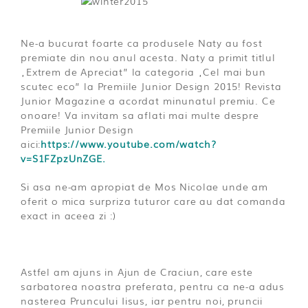
Ne-a bucurat foarte ca produsele Naty au fost
premiate din nou anul acesta. Naty a primit titlul
„Extrem de Apreciat” la categoria „Cel mai bun
scutec eco” la Premiile Junior Design 2015! Revista
Junior Magazine a acordat minunatul premiu. Ce
onoare! Va invitam sa aflati mai multe despre
Premiile Junior Design
aici:
https://www.youtube.com/watch?
v=S1FZpzUnZGE.
Si asa ne-am apropiat de Mos Nicolae unde am
oferit o mica surpriza tuturor care au dat comanda
exact in aceea zi :)
Astfel am ajuns in Ajun de Craciun, care este
sarbatorea noastra preferata, pentru ca ne-a adus
nasterea Pruncului Iisus, iar pentru noi, pruncii