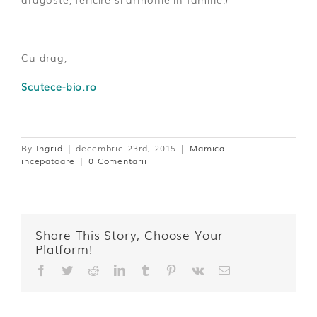
Cu drag,
Scutece-bio.ro
By
Ingrid
|
decembrie 23rd, 2015
|
Mamica
incepatoare
|
0 Comentarii
Share This Story, Choose Your
Platform!
Facebook
Twitter
Reddit
LinkedIn
Tumblr
Pinterest
Vk
E-
mail: