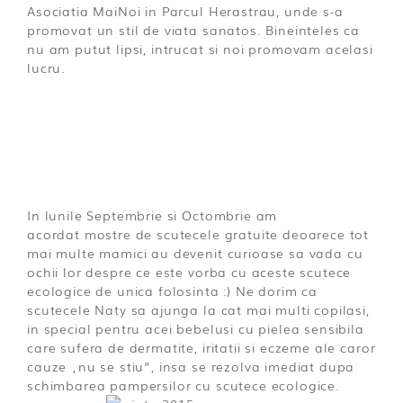
Asociatia MaiNoi in Parcul Herastrau, unde s-a
promovat un stil de viata sanatos. Bineinteles ca
nu am putut lipsi, intrucat si noi promovam acelasi
lucru.
In lunile Septembrie si Octombrie am
acordat mostre de scutecele gratuite deoarece tot
mai multe mamici au devenit curioase sa vada cu
ochii lor despre ce este vorba cu aceste scutece
ecologice de unica folosinta :) Ne dorim ca
scutecele Naty sa ajunga la cat mai multi copilasi,
in special pentru acei bebelusi cu pielea sensibila
care sufera de dermatite, iritatii si eczeme ale caror
cauze „nu se stiu”, insa se rezolva imediat dupa
schimbarea pampersilor cu scutece ecologice.