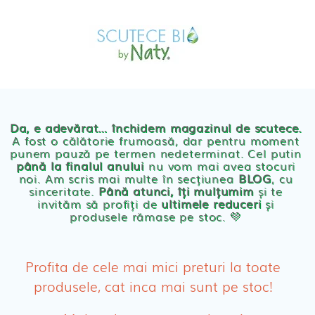
Skip
MAGAZIN
to
OFERTE
PRODUSE BEBE
content
POVESTEA
NOASTRA
Scutece eco Naty
ECO
BLOG
Chilotei eco Naty
Servetele umede ecologice
Da, e adevărat… închidem magazinul de scutece.
A fost o călătorie frumoasă, dar pentru moment
punem pauză pe termen nedeterminat. Cel putin
Cosmetice BEBE
până la finalul anului
nu vom mai avea stocuri
noi. Am scris mai multe în secțiunea
BLOG
, cu
sinceritate.
Până atunci, îți mulțumim
și te
Olita Bio Naty
invităm să profiți de
ultimele reduceri
și
produsele rămase pe stoc. 💛
PRODUSE FEMEI
Absorbante
Profita de cele mai mici preturi la toate
produsele, cat inca mai sunt pe stoc!
Absorbante Post-Natale