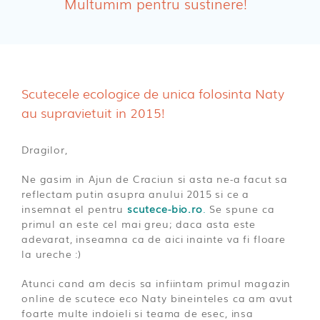
Multumim pentru sustinere!
Absorbante Incontinenta Urinara
Tampoane
Cosmetice FEMEI
Scutecele ecologice de unica folosinta Naty
Dischete alaptare
au supravietuit in 2015!
Dragilor,
Ne gasim in Ajun de Craciun si asta ne-a facut sa
reflectam putin asupra anului 2015 si ce a
insemnat el pentru
scutece-bio.ro
.
Se spune ca
primul an este cel mai greu; daca asta este
adevarat, inseamna ca de aici inainte va fi floare
la ureche :)
Atunci cand am decis sa infiintam primul magazin
online de scutece eco Naty bineinteles ca am avut
foarte multe indoieli si teama de esec, insa