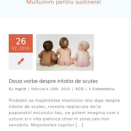
Multumim pentru sustinere!
Absorbante Incontinenta Urinara
Tampoane
Cosmetice FEMEI
26
Dischete alaptare
02, 2015
ua vorbe
e iritatia de
scutec
ECO
Doua vorbe despre iritatia de scutec
By
Ingrid
|
februarie 26th, 2015
|
ECO
|
1 Comentariu
Probabil ca majoritatea mamicilor stiu deja despre
iritatia de scutec, roseata neplacuta de la
poponetul micutului tau, ne putem imagina cum ii
ustura si ii irita pielicica chiar in zona cea mai
sensibila. Majoritatea copiilor [...]