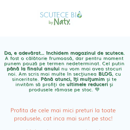
Skip
MAGAZIN
to
OFERTE
PRODUSE BEBE
content
POVESTEA
NOASTRA
Scutece eco Naty
ECO
BLOG
Chilotei eco Naty
Servetele umede ecologice
Da, e adevărat… închidem magazinul de scutece.
A fost o călătorie frumoasă, dar pentru moment
punem pauză pe termen nedeterminat. Cel putin
Cosmetice BEBE
până la finalul anului
nu vom mai avea stocuri
noi. Am scris mai multe în secțiunea
BLOG
, cu
sinceritate.
Până atunci, îți mulțumim
și te
Olita Bio Naty
invităm să profiți de
ultimele reduceri
și
produsele rămase pe stoc. 💛
PRODUSE FEMEI
Absorbante
Profita de cele mai mici preturi la toate
produsele, cat inca mai sunt pe stoc!
Absorbante Post-Natale