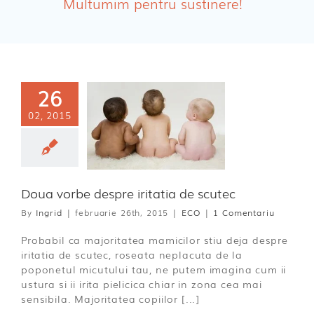
Multumim pentru sustinere!
Absorbante Incontinenta Urinara
Tampoane
Cosmetice FEMEI
26
Dischete alaptare
02, 2015
ua vorbe
e iritatia de
scutec
ECO
Doua vorbe despre iritatia de scutec
By
Ingrid
|
februarie 26th, 2015
|
ECO
|
1 Comentariu
Probabil ca majoritatea mamicilor stiu deja despre
iritatia de scutec, roseata neplacuta de la
poponetul micutului tau, ne putem imagina cum ii
ustura si ii irita pielicica chiar in zona cea mai
sensibila. Majoritatea copiilor [...]