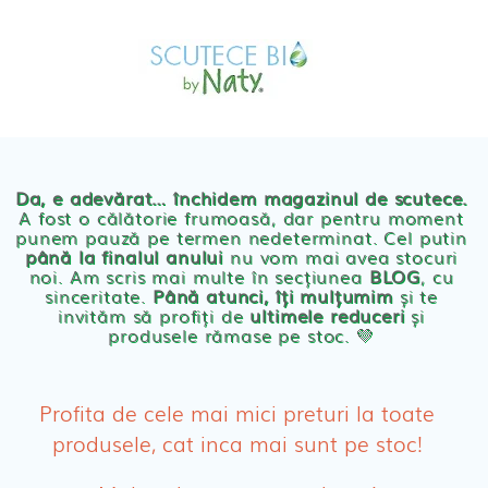
Skip
MAGAZIN
to
OFERTE
PRODUSE BEBE
content
POVESTEA
NOASTRA
Scutece eco Naty
ECO
BLOG
Chilotei eco Naty
Servetele umede ecologice
Da, e adevărat… închidem magazinul de scutece.
A fost o călătorie frumoasă, dar pentru moment
punem pauză pe termen nedeterminat. Cel putin
Cosmetice BEBE
până la finalul anului
nu vom mai avea stocuri
noi. Am scris mai multe în secțiunea
BLOG
, cu
sinceritate.
Până atunci, îți mulțumim
și te
Olita Bio Naty
invităm să profiți de
ultimele reduceri
și
produsele rămase pe stoc. 💛
PRODUSE FEMEI
Absorbante
Profita de cele mai mici preturi la toate
produsele, cat inca mai sunt pe stoc!
Absorbante Post-Natale