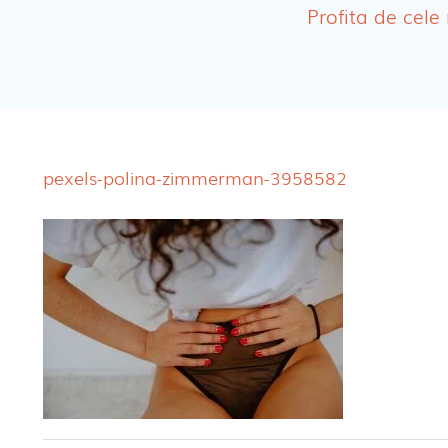
Servetele umede ec
Profita de cele
Cosmetice BEBE
Olita Bio Naty
pexels-polina-zimmerman-3958582