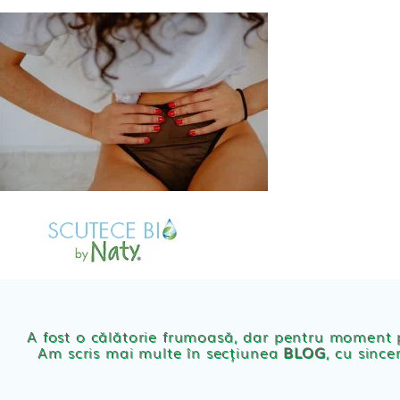
Skip
to
content
MAGAZIN
OFER
Scutece eco Naty
A fost o călătorie frumoasă, dar pentru moment
Am scris mai multe în secțiunea
BLOG
, cu since
Chilotei eco Naty