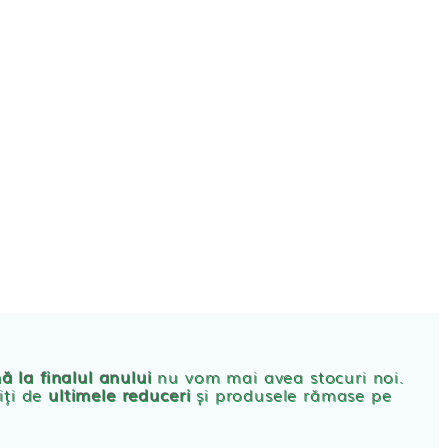
CONT
PRODUSE FEMEI
rbante
ă la finalul anului
nu vom mai avea stocuri noi.
iți de
ultimele reduceri
și produsele rămase pe
bante Post-Natale