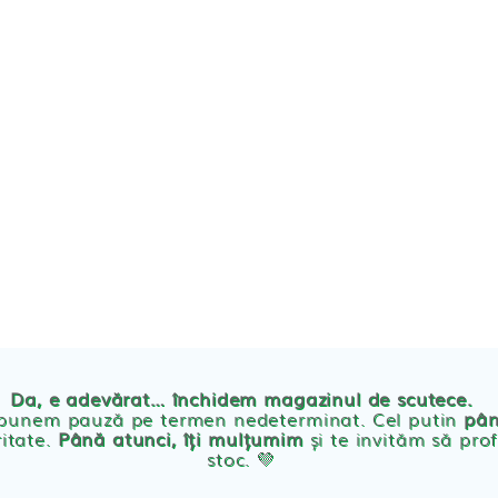
TE
POVESTEA NOASTRA
ECO
BLOG
PRODUSE BEBE
Da, e adevărat… închidem magazinul de scutece.
Abso
 punem pauză pe termen nedeterminat. Cel putin
pân
ritate.
Până atunci, îți mulțumim
și te invităm să prof
stoc. 💛
Absor