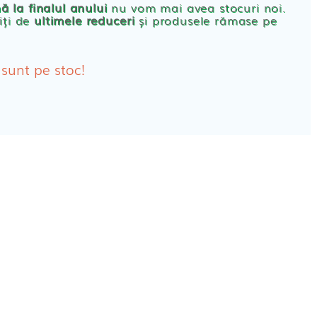
ă la finalul anului
nu vom mai avea stocuri noi.
iți de
ultimele reduceri
și produsele rămase pe
bante Post-Natale
bante Incontinenta Urinara
 sunt pe stoc!
oane
tice FEMEI
ete alaptare