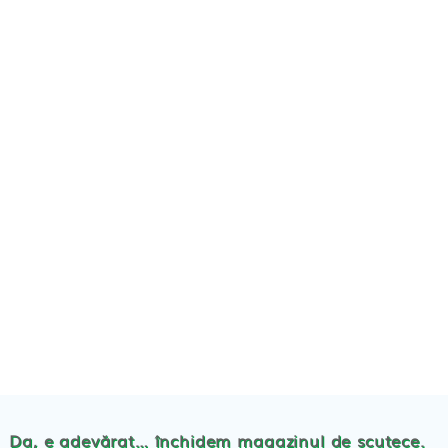
TE
POVESTEA NOASTRA
ECO
BLOG
PRODUSE BEBE
Da, e adevărat… închidem magazinul de scutece.
Abso