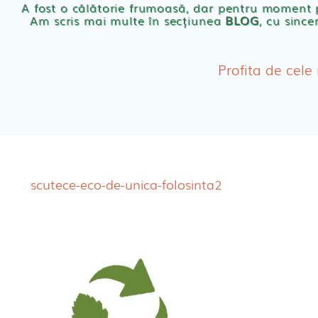
A fost o călătorie frumoasă, dar pentru moment
Am scris mai multe în secțiunea
BLOG
, cu since
Chilotei eco Naty
Servetele umede ec
Profita de cele
Cosmetice BEBE
Olita Bio Naty
scutece-eco-de-unica-folosinta2