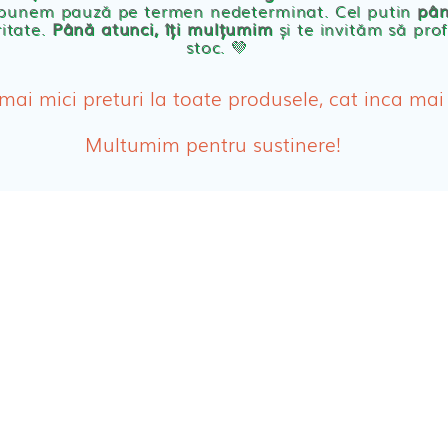
 punem pauză pe termen nedeterminat. Cel putin
pân
ritate.
Până atunci, îți mulțumim
și te invităm să prof
stoc. 💛
Absor
ologice
Absor
 mai mici preturi la toate produsele, cat inca mai
Tamp
Multumim pentru sustinere!
Cosme
Disch