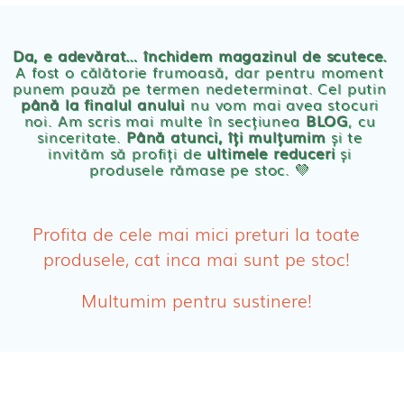
Chilotei eco Naty
Servetele umede ecologice
Da, e adevărat… închidem magazinul de scutece.
A fost o călătorie frumoasă, dar pentru moment
punem pauză pe termen nedeterminat. Cel putin
Cosmetice BEBE
până la finalul anului
nu vom mai avea stocuri
noi. Am scris mai multe în secțiunea
BLOG
, cu
sinceritate.
Până atunci, îți mulțumim
și te
Olita Bio Naty
invităm să profiți de
ultimele reduceri
și
produsele rămase pe stoc. 💛
PRODUSE FEMEI
Absorbante
Profita de cele mai mici preturi la toate
produsele, cat inca mai sunt pe stoc!
Absorbante Post-Natale
Multumim pentru sustinere!
Absorbante Incontinenta Urinara
Tampoane
Cosmetice FEMEI