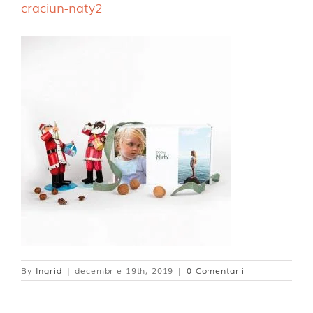
craciun-naty2
Dischete alaptare
By
Ingrid
|
decembrie 19th, 2019
|
0 Comentarii