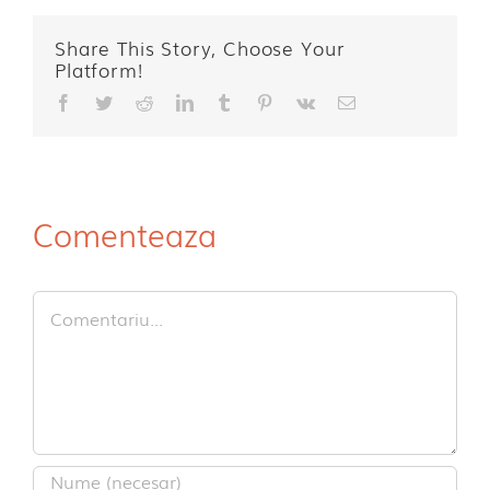
Share This Story, Choose Your
Platform!
Facebook
Twitter
Reddit
LinkedIn
Tumblr
Pinterest
Vk
E-
mail:
Comenteaza
Comment