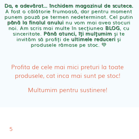
Servetele umede ecologice
Da, e adevărat… închidem magazinul de scutece.
A fost o călătorie frumoasă, dar pentru moment
punem pauză pe termen nedeterminat. Cel putin
Cosmetice BEBE
până la finalul anului
nu vom mai avea stocuri
noi. Am scris mai multe în secțiunea
BLOG
, cu
sinceritate.
Până atunci, îți mulțumim
și te
Olita Bio Naty
invităm să profiți de
ultimele reduceri
și
produsele rămase pe stoc. 💛
PRODUSE FEMEI
Absorbante
Profita de cele mai mici preturi la toate
produsele, cat inca mai sunt pe stoc!
Absorbante Post-Natale
Multumim pentru sustinere!
Absorbante Incontinenta Urinara
Tampoane
Cosmetice FEMEI
5
Dischete alaptare