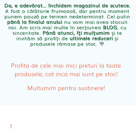
Servetele umede ecologice
Da, e adevărat… închidem magazinul de scutece.
A fost o călătorie frumoasă, dar pentru moment
punem pauză pe termen nedeterminat. Cel putin
Cosmetice BEBE
până la finalul anului
nu vom mai avea stocuri
noi. Am scris mai multe în secțiunea
BLOG
, cu
sinceritate.
Până atunci, îți mulțumim
și te
Olita Bio Naty
invităm să profiți de
ultimele reduceri
și
produsele rămase pe stoc. 💛
PRODUSE FEMEI
Absorbante
Profita de cele mai mici preturi la toate
produsele, cat inca mai sunt pe stoc!
Absorbante Post-Natale
Multumim pentru sustinere!
Absorbante Incontinenta Urinara
Tampoane
Cosmetice FEMEI
3
Dischete alaptare