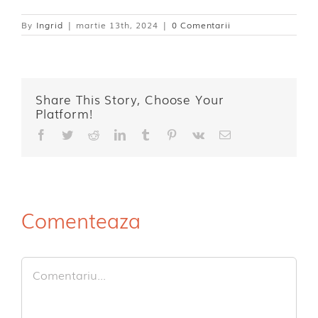
By
Ingrid
|
martie 13th, 2024
|
0 Comentarii
Share This Story, Choose Your
Platform!
Facebook
Twitter
Reddit
LinkedIn
Tumblr
Pinterest
Vk
E-
mail:
Comenteaza
Comment