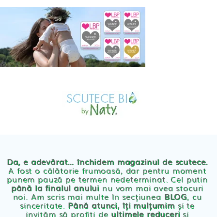
Skip
to
content
MAGAZIN
OFERTE
PRODUSE BEBE
POVESTEA
NOASTRA
Scutece eco Naty
ECO
BLOG
Chilotei eco Naty
Servetele umede ecologice
Da, e adevărat… închidem magazinul de scutece.
A fost o călătorie frumoasă, dar pentru moment
punem pauză pe termen nedeterminat. Cel putin
Cosmetice BEBE
până la finalul anului
nu vom mai avea stocuri
noi. Am scris mai multe în secțiunea
BLOG
, cu
sinceritate.
Până atunci, îți mulțumim
și te
Olita Bio Naty
invităm să profiți de
ultimele reduceri
și