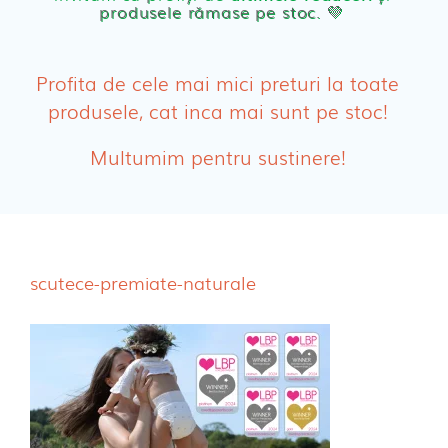
produsele rămase pe stoc. 💛
PRODUSE FEMEI
Absorbante
Profita de cele mai mici preturi la toate
produsele, cat inca mai sunt pe stoc!
Absorbante Post-Natale
Multumim pentru sustinere!
Absorbante Incontinenta Urinara
Tampoane
Cosmetice FEMEI
scutece-premiate-naturale
Dischete alaptare