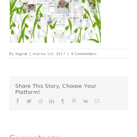
By
Ingrid
|
martie 1st, 2017
|
0 Comentarii
Share This Story, Choose Your
Platform!
Facebook
Twitter
Reddit
LinkedIn
Tumblr
Pinterest
Vk
E-
mail: