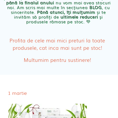
până la finalul anului
nu vom mai avea stocuri
noi. Am scris mai multe în secțiunea
BLOG
, cu
sinceritate.
Până atunci, îți mulțumim
și te
Olita Bio Naty
invităm să profiți de
ultimele reduceri
și
produsele rămase pe stoc. 💛
PRODUSE FEMEI
Absorbante
Profita de cele mai mici preturi la toate
produsele, cat inca mai sunt pe stoc!
Absorbante Post-Natale
Multumim pentru sustinere!
Absorbante Incontinenta Urinara
Tampoane
Cosmetice FEMEI
1 martie
Dischete alaptare