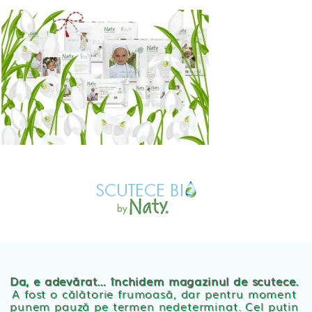
Skip
to
content
MAGAZIN
OFERTE
PRODUSE BEBE
POVESTEA
NOASTRA
Scutece eco Naty
ECO
BLOG
Chilotei eco Naty
Servetele umede ecologice
Da, e adevărat… închidem magazinul de scutece.
A fost o călătorie frumoasă, dar pentru moment
punem pauză pe termen nedeterminat. Cel putin
Cosmetice BEBE