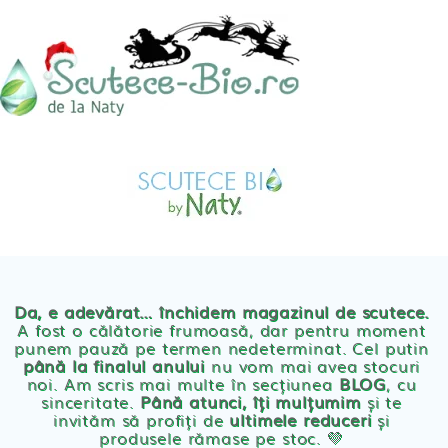
Skip
to
content
MAGAZIN
OFERTE
PRODUSE BEBE
POVESTEA
NOASTRA
Scutece eco Naty
ECO
BLOG
Chilotei eco Naty
Servetele umede ecologice
Da, e adevărat… închidem magazinul de scutece.
A fost o călătorie frumoasă, dar pentru moment
punem pauză pe termen nedeterminat. Cel putin
Cosmetice BEBE
până la finalul anului
nu vom mai avea stocuri
noi. Am scris mai multe în secțiunea
BLOG
, cu
sinceritate.
Până atunci, îți mulțumim
și te
Olita Bio Naty
invităm să profiți de
ultimele reduceri
și
produsele rămase pe stoc. 💛