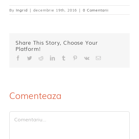
By
Ingrid
|
decembrie 19th, 2016
|
0 Comentarii
Share This Story, Choose Your
Platform!
Facebook
Twitter
Reddit
LinkedIn
Tumblr
Pinterest
Vk
E-
mail:
Comenteaza
Comment