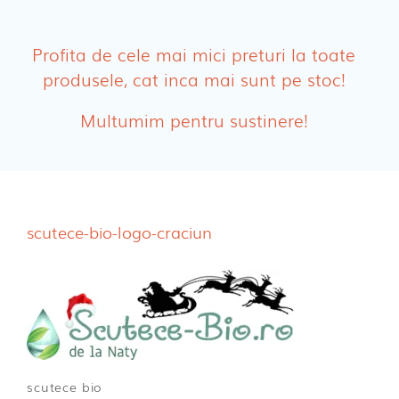
PRODUSE FEMEI
Absorbante
Profita de cele mai mici preturi la toate
produsele, cat inca mai sunt pe stoc!
Absorbante Post-Natale
Multumim pentru sustinere!
Absorbante Incontinenta Urinara
Tampoane
Cosmetice FEMEI
scutece-bio-logo-craciun
Dischete alaptare
scutece bio