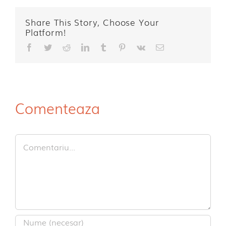
Share This Story, Choose Your
Platform!
Facebook
Twitter
Reddit
LinkedIn
Tumblr
Pinterest
Vk
E-
mail:
Comenteaza
Comment