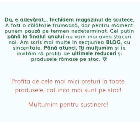
Chilotei eco Naty
Servetele umede ecologice
Da, e adevărat… închidem magazinul de scutece.
A fost o călătorie frumoasă, dar pentru moment
punem pauză pe termen nedeterminat. Cel putin
Cosmetice BEBE
până la finalul anului
nu vom mai avea stocuri
noi. Am scris mai multe în secțiunea
BLOG
, cu
sinceritate.
Până atunci, îți mulțumim
și te
Olita Bio Naty
invităm să profiți de
ultimele reduceri
și
produsele rămase pe stoc. 💛
PRODUSE FEMEI
Absorbante
Profita de cele mai mici preturi la toate
produsele, cat inca mai sunt pe stoc!
Absorbante Post-Natale
Multumim pentru sustinere!
Absorbante Incontinenta Urinara
Tampoane
Cosmetice FEMEI