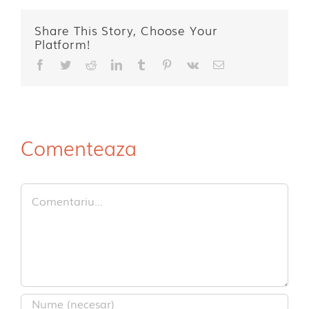
Share This Story, Choose Your
Platform!
Facebook
Twitter
Reddit
LinkedIn
Tumblr
Pinterest
Vk
E-
mail:
Comenteaza
Comment