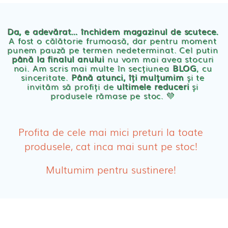
Chilotei eco Naty
Servetele umede ecologice
Da, e adevărat… închidem magazinul de scutece.
A fost o călătorie frumoasă, dar pentru moment
punem pauză pe termen nedeterminat. Cel putin
Cosmetice BEBE
până la finalul anului
nu vom mai avea stocuri
noi. Am scris mai multe în secțiunea
BLOG
, cu
sinceritate.
Până atunci, îți mulțumim
și te
Olita Bio Naty
invităm să profiți de
ultimele reduceri
și
produsele rămase pe stoc. 💛
PRODUSE FEMEI
Absorbante
Profita de cele mai mici preturi la toate
produsele, cat inca mai sunt pe stoc!
Absorbante Post-Natale
Multumim pentru sustinere!
Absorbante Incontinenta Urinara
Tampoane
Cosmetice FEMEI