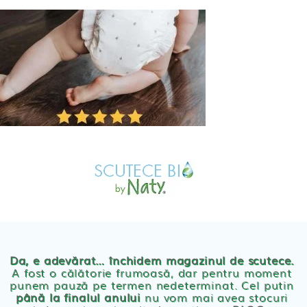
Skip
to
content
MAGAZIN
OFERTE
PRODUSE BEBE
POVESTEA
NOASTRA
Scutece eco Naty
ECO
BLOG
Chilotei eco Naty
Servetele umede ecologice
Da, e adevărat… închidem magazinul de scutece.
A fost o călătorie frumoasă, dar pentru moment
punem pauză pe termen nedeterminat. Cel putin
Cosmetice BEBE
până la finalul anului
nu vom mai avea stocuri