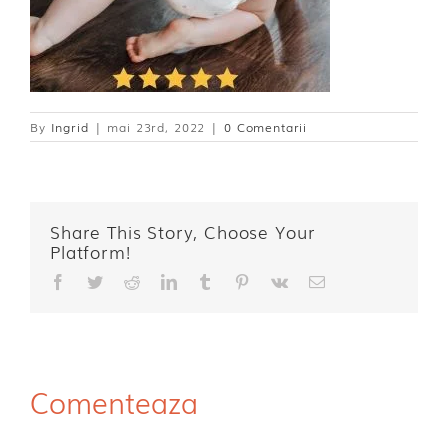
By
Ingrid
|
mai 23rd, 2022
|
0 Comentarii
Share This Story, Choose Your
Platform!
Facebook
Twitter
Reddit
LinkedIn
Tumblr
Pinterest
Vk
E-
mail:
Comenteaza