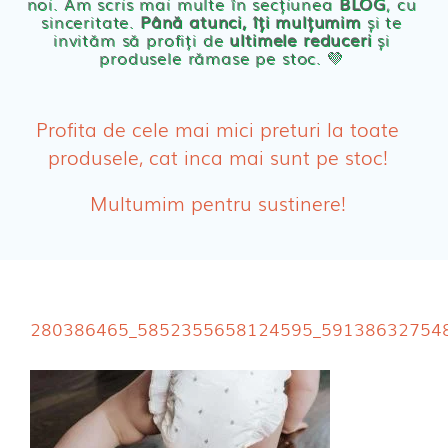
noi. Am scris mai multe în secțiunea
BLOG
, cu
sinceritate.
Până atunci, îți mulțumim
și te
Olita Bio Naty
invităm să profiți de
ultimele reduceri
și
produsele rămase pe stoc. 💛
PRODUSE FEMEI
Absorbante
Profita de cele mai mici preturi la toate
produsele, cat inca mai sunt pe stoc!
Absorbante Post-Natale
Multumim pentru sustinere!
Absorbante Incontinenta Urinara
Tampoane
Cosmetice FEMEI
280386465_5852355658124595_59138632754
Dischete alaptare