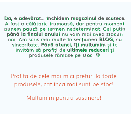
Chilotei eco Naty
Servetele umede ecologice
Da, e adevărat… închidem magazinul de scutece.
A fost o călătorie frumoasă, dar pentru moment
punem pauză pe termen nedeterminat. Cel putin
Cosmetice BEBE
până la finalul anului
nu vom mai avea stocuri
noi. Am scris mai multe în secțiunea
BLOG
, cu
sinceritate.
Până atunci, îți mulțumim
și te
Olita Bio Naty
invităm să profiți de
ultimele reduceri
și
produsele rămase pe stoc. 💛
PRODUSE FEMEI
Absorbante
Profita de cele mai mici preturi la toate
produsele, cat inca mai sunt pe stoc!
Absorbante Post-Natale
Multumim pentru sustinere!
Absorbante Incontinenta Urinara
Tampoane
Cosmetice FEMEI