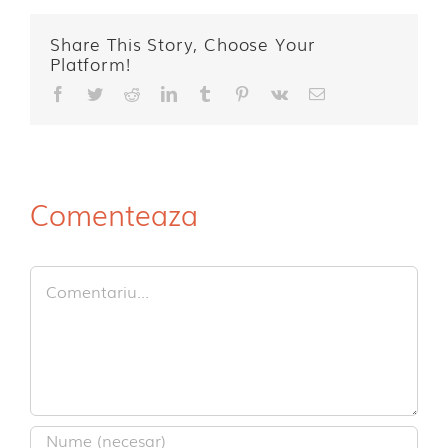
Share This Story, Choose Your
Platform!
Facebook
Twitter
Reddit
LinkedIn
Tumblr
Pinterest
Vk
E-
mail:
Comenteaza
Comment