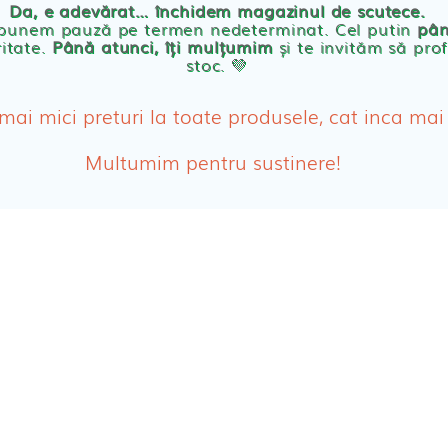
Da, e adevărat… închidem magazinul de scutece.
Abso
 punem pauză pe termen nedeterminat. Cel putin
pân
ritate.
Până atunci, îți mulțumim
și te invităm să prof
stoc. 💛
Absor
ologice
Absor
 mai mici preturi la toate produsele, cat inca mai
Tamp
Multumim pentru sustinere!
Cosme
Disch