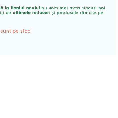
rbante
ă la finalul anului
nu vom mai avea stocuri noi.
iți de
ultimele reduceri
și produsele rămase pe
bante Post-Natale
bante Incontinenta Urinara
 sunt pe stoc!
oane
tice FEMEI
ete alaptare