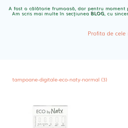
Scutece eco Naty
A fost o călătorie frumoasă, dar pentru moment
Am scris mai multe în secțiunea
BLOG
, cu since
Chilotei eco Naty
Servetele umede ec
Profita de cele
Cosmetice BEBE
Olita Bio Naty
tampoane-digitale-eco-naty-normal (3)