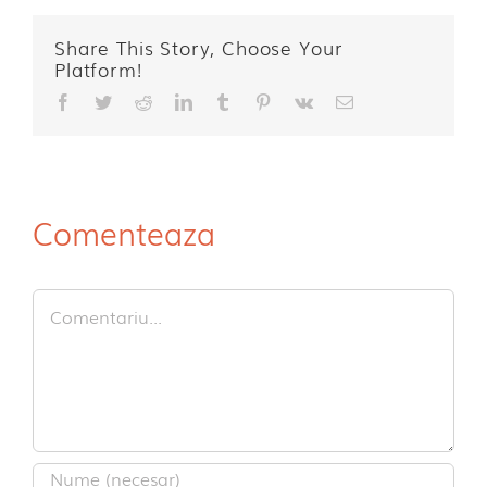
Share This Story, Choose Your
Platform!
Facebook
Twitter
Reddit
LinkedIn
Tumblr
Pinterest
Vk
E-
mail:
Comenteaza
Comment