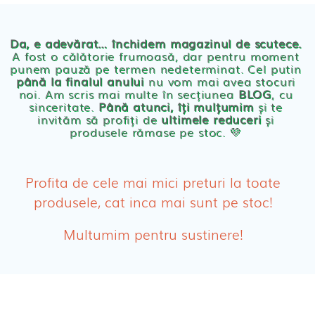
Chilotei eco Naty
Servetele umede ecologice
Da, e adevărat… închidem magazinul de scutece.
A fost o călătorie frumoasă, dar pentru moment
punem pauză pe termen nedeterminat. Cel putin
Cosmetice BEBE
până la finalul anului
nu vom mai avea stocuri
noi. Am scris mai multe în secțiunea
BLOG
, cu
sinceritate.
Până atunci, îți mulțumim
și te
Olita Bio Naty
invităm să profiți de
ultimele reduceri
și
produsele rămase pe stoc. 💛
PRODUSE FEMEI
Absorbante
Profita de cele mai mici preturi la toate
produsele, cat inca mai sunt pe stoc!
Absorbante Post-Natale
Multumim pentru sustinere!
Absorbante Incontinenta Urinara
Tampoane
Cosmetice FEMEI