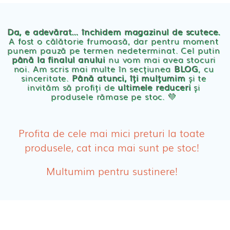
Chilotei eco Naty
Servetele umede ecologice
Da, e adevărat… închidem magazinul de scutece.
A fost o călătorie frumoasă, dar pentru moment
punem pauză pe termen nedeterminat. Cel putin
Cosmetice BEBE
până la finalul anului
nu vom mai avea stocuri
noi. Am scris mai multe în secțiunea
BLOG
, cu
sinceritate.
Până atunci, îți mulțumim
și te
Olita Bio Naty
invităm să profiți de
ultimele reduceri
și
produsele rămase pe stoc. 💛
PRODUSE FEMEI
Absorbante
Profita de cele mai mici preturi la toate
produsele, cat inca mai sunt pe stoc!
Absorbante Post-Natale
Multumim pentru sustinere!
Absorbante Incontinenta Urinara
Tampoane
Cosmetice FEMEI