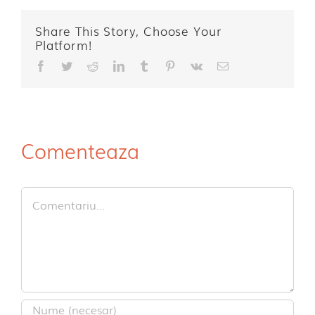
Share This Story, Choose Your
Platform!
Facebook
Twitter
Reddit
LinkedIn
Tumblr
Pinterest
Vk
E-
mail:
Comenteaza
Comment