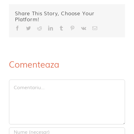
Share This Story, Choose Your
Platform!
Facebook
Twitter
Reddit
LinkedIn
Tumblr
Pinterest
Vk
E-
mail:
Comenteaza
Comment