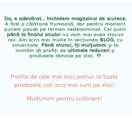
Chilotei eco Naty
Servetele umede ecologice
Da, e adevărat… închidem magazinul de scutece.
A fost o călătorie frumoasă, dar pentru moment
punem pauză pe termen nedeterminat. Cel putin
Cosmetice BEBE
până la finalul anului
nu vom mai avea stocuri
noi. Am scris mai multe în secțiunea
BLOG
, cu
sinceritate.
Până atunci, îți mulțumim
și te
Olita Bio Naty
invităm să profiți de
ultimele reduceri
și
produsele rămase pe stoc. 💛
PRODUSE FEMEI
Absorbante
Profita de cele mai mici preturi la toate
produsele, cat inca mai sunt pe stoc!
Absorbante Post-Natale
Multumim pentru sustinere!
Absorbante Incontinenta Urinara
Tampoane
Cosmetice FEMEI