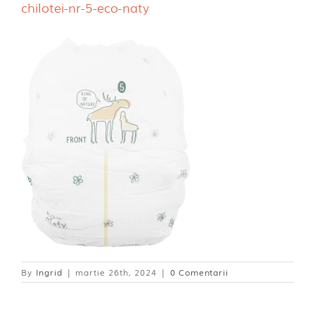
chilotei-nr-5-eco-naty
Dischete alaptare
By
Ingrid
|
martie 26th, 2024
|
0 Comentarii