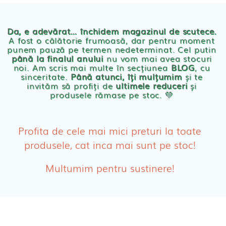
Chilotei eco Naty
Servetele umede ecologice
Da, e adevărat… închidem magazinul de scutece.
A fost o călătorie frumoasă, dar pentru moment
punem pauză pe termen nedeterminat. Cel putin
Cosmetice BEBE
până la finalul anului
nu vom mai avea stocuri
noi. Am scris mai multe în secțiunea
BLOG
, cu
sinceritate.
Până atunci, îți mulțumim
și te
Olita Bio Naty
invităm să profiți de
ultimele reduceri
și
produsele rămase pe stoc. 💛
PRODUSE FEMEI
Absorbante
Profita de cele mai mici preturi la toate
produsele, cat inca mai sunt pe stoc!
Absorbante Post-Natale
Multumim pentru sustinere!
Absorbante Incontinenta Urinara
Tampoane
Cosmetice FEMEI