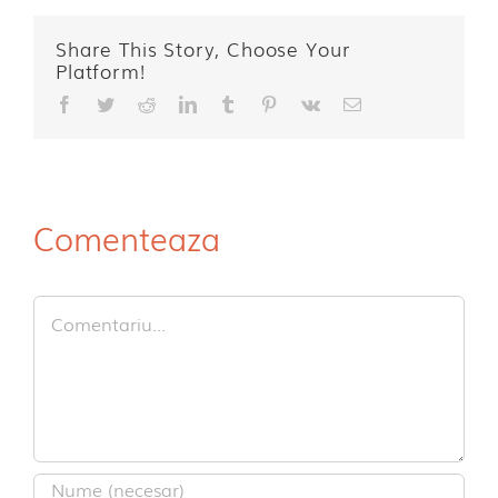
Share This Story, Choose Your
Platform!
Facebook
Twitter
Reddit
LinkedIn
Tumblr
Pinterest
Vk
E-
mail:
Comenteaza
Comment