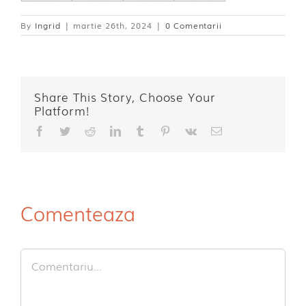
By
Ingrid
|
martie 26th, 2024
|
0 Comentarii
Share This Story, Choose Your
Platform!
Facebook
Twitter
Reddit
LinkedIn
Tumblr
Pinterest
Vk
E-
mail:
Comenteaza
Comment