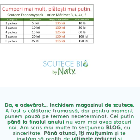
Skip
to
content
MAGAZIN
OFERTE
PRODUSE BEBE
POVESTEA
NOASTRA
Scutece eco Naty
ECO
BLOG
Chilotei eco Naty
Servetele umede ecologice
Da, e adevărat… închidem magazinul de scutece.
A fost o călătorie frumoasă, dar pentru moment
punem pauză pe termen nedeterminat. Cel putin
Cosmetice BEBE
până la finalul anului
nu vom mai avea stocuri
noi. Am scris mai multe în secțiunea
BLOG
, cu
sinceritate.
Până atunci, îți mulțumim
și te
Olita Bio Naty
invităm să profiți de
ultimele reduceri
și