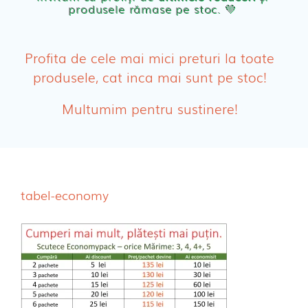
produsele rămase pe stoc. 💛
PRODUSE FEMEI
Absorbante
Profita de cele mai mici preturi la toate
produsele, cat inca mai sunt pe stoc!
Absorbante Post-Natale
Multumim pentru sustinere!
Absorbante Incontinenta Urinara
Tampoane
Cosmetice FEMEI
tabel-economy
Dischete alaptare