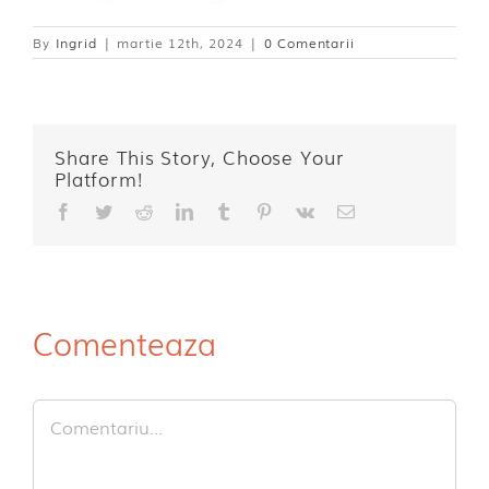
By
Ingrid
|
martie 12th, 2024
|
0 Comentarii
Share This Story, Choose Your
Platform!
Facebook
Twitter
Reddit
LinkedIn
Tumblr
Pinterest
Vk
E-
mail:
Comenteaza
Comment