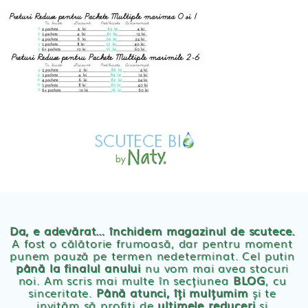
Skip
to
content
MAGAZIN
OFERTE
PRODUSE BEBE
POVESTEA
NOASTRA
Scutece eco Naty
ECO
BLOG
Chilotei eco Naty
Servetele umede ecologice
Da, e adevărat… închidem magazinul de scutece.
A fost o călătorie frumoasă, dar pentru moment
punem pauză pe termen nedeterminat. Cel putin
Cosmetice BEBE
până la finalul anului
nu vom mai avea stocuri
noi. Am scris mai multe în secțiunea
BLOG
, cu
sinceritate.
Până atunci, îți mulțumim
și te
Olita Bio Naty
invităm să profiți de
ultimele reduceri
și