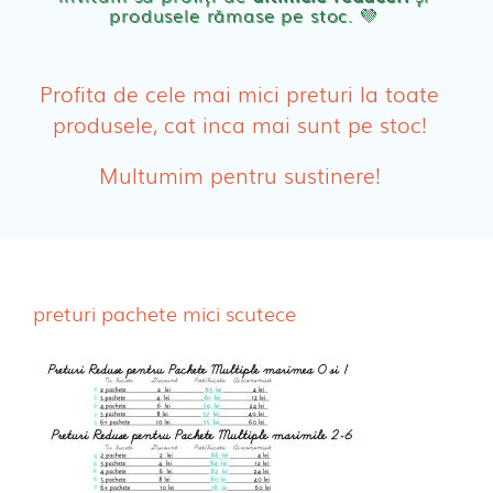
produsele rămase pe stoc. 💛
PRODUSE FEMEI
Absorbante
Profita de cele mai mici preturi la toate
produsele, cat inca mai sunt pe stoc!
Absorbante Post-Natale
Multumim pentru sustinere!
Absorbante Incontinenta Urinara
Tampoane
Cosmetice FEMEI
preturi pachete mici scutece
Dischete alaptare