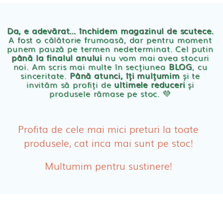
Chilotei eco Naty
Servetele umede ecologice
Da, e adevărat… închidem magazinul de scutece.
A fost o călătorie frumoasă, dar pentru moment
punem pauză pe termen nedeterminat. Cel putin
Cosmetice BEBE
până la finalul anului
nu vom mai avea stocuri
noi. Am scris mai multe în secțiunea
BLOG
, cu
sinceritate.
Până atunci, îți mulțumim
și te
Olita Bio Naty
invităm să profiți de
ultimele reduceri
și
produsele rămase pe stoc. 💛
PRODUSE FEMEI
Absorbante
Profita de cele mai mici preturi la toate
produsele, cat inca mai sunt pe stoc!
Absorbante Post-Natale
Multumim pentru sustinere!
Absorbante Incontinenta Urinara
Tampoane
Cosmetice FEMEI