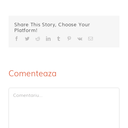
Share This Story, Choose Your
Platform!
Facebook
Twitter
Reddit
LinkedIn
Tumblr
Pinterest
Vk
E-
mail:
Comenteaza
Comment