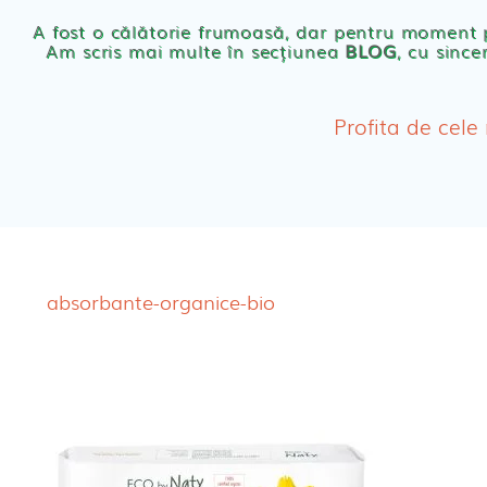
Scutece eco Naty
A fost o călătorie frumoasă, dar pentru moment
Am scris mai multe în secțiunea
BLOG
, cu since
Chilotei eco Naty
Servetele umede ec
Profita de cele
Cosmetice BEBE
Olita Bio Naty
absorbante-organice-bio