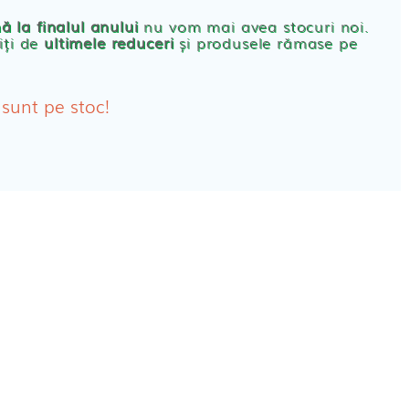
rbante
ă la finalul anului
nu vom mai avea stocuri noi.
iți de
ultimele reduceri
și produsele rămase pe
bante Post-Natale
bante Incontinenta Urinara
 sunt pe stoc!
oane
tice FEMEI
ete alaptare