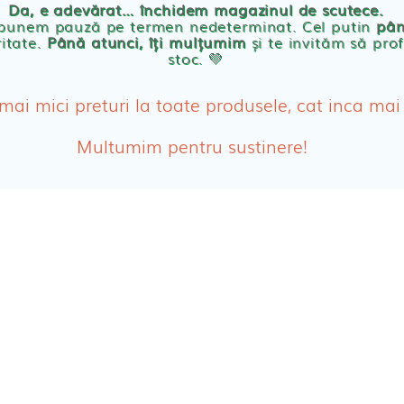
Da, e adevărat… închidem magazinul de scutece.
Abso
 punem pauză pe termen nedeterminat. Cel putin
pân
ritate.
Până atunci, îți mulțumim
și te invităm să prof
stoc. 💛
Absor
ologice
Absor
 mai mici preturi la toate produsele, cat inca mai
Tamp
Multumim pentru sustinere!
Cosme
Disch