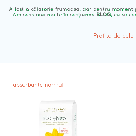
Scutece eco Naty
A fost o călătorie frumoasă, dar pentru moment
Am scris mai multe în secțiunea
BLOG
, cu since
Chilotei eco Naty
Servetele umede ec
Profita de cele
Cosmetice BEBE
Olita Bio Naty
absorbante-normal