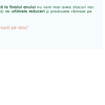
rbante
ă la finalul anului
nu vom mai avea stocuri noi.
iți de
ultimele reduceri
și produsele rămase pe
bante Post-Natale
bante Incontinenta Urinara
 sunt pe stoc!
oane
tice FEMEI
ete alaptare