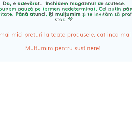
Da, e adevărat… închidem magazinul de scutece.
Abso
 punem pauză pe termen nedeterminat. Cel putin
pân
ritate.
Până atunci, îți mulțumim
și te invităm să prof
stoc. 💛
Absor
ologice
Absor
 mai mici preturi la toate produsele, cat inca mai
Tamp
Multumim pentru sustinere!
Cosme
Disch