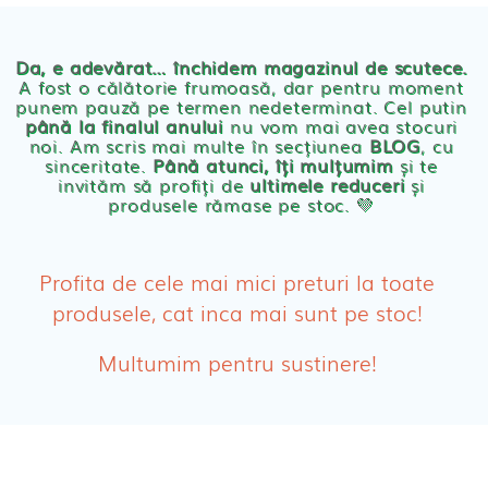
Chilotei eco Naty
Servetele umede ecologice
Da, e adevărat… închidem magazinul de scutece.
A fost o călătorie frumoasă, dar pentru moment
punem pauză pe termen nedeterminat. Cel putin
Cosmetice BEBE
până la finalul anului
nu vom mai avea stocuri
noi. Am scris mai multe în secțiunea
BLOG
, cu
sinceritate.
Până atunci, îți mulțumim
și te
Olita Bio Naty
invităm să profiți de
ultimele reduceri
și
produsele rămase pe stoc. 💛
PRODUSE FEMEI
Absorbante
Profita de cele mai mici preturi la toate
produsele, cat inca mai sunt pe stoc!
Absorbante Post-Natale
Multumim pentru sustinere!
Absorbante Incontinenta Urinara
Tampoane
Cosmetice FEMEI