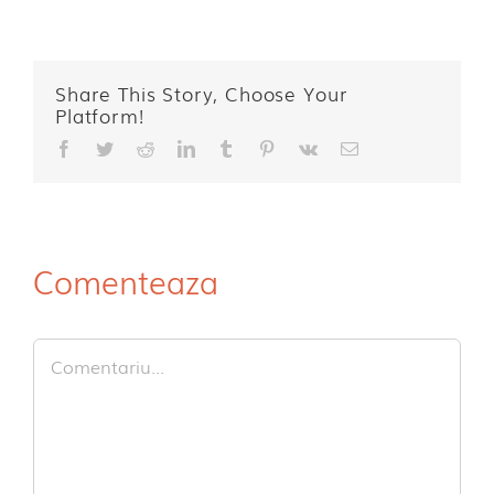
Share This Story, Choose Your
Platform!
Facebook
Twitter
Reddit
LinkedIn
Tumblr
Pinterest
Vk
E-
mail:
Comenteaza
Comment