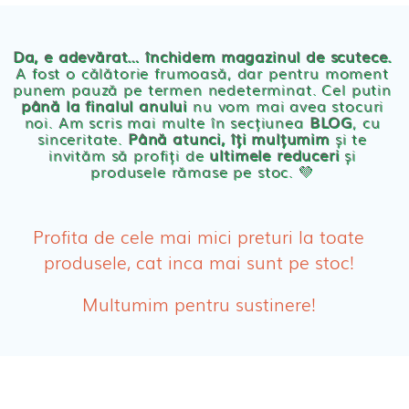
Chilotei eco Naty
Servetele umede ecologice
Da, e adevărat… închidem magazinul de scutece.
A fost o călătorie frumoasă, dar pentru moment
punem pauză pe termen nedeterminat. Cel putin
Cosmetice BEBE
până la finalul anului
nu vom mai avea stocuri
noi. Am scris mai multe în secțiunea
BLOG
, cu
sinceritate.
Până atunci, îți mulțumim
și te
Olita Bio Naty
invităm să profiți de
ultimele reduceri
și
produsele rămase pe stoc. 💛
PRODUSE FEMEI
Absorbante
Profita de cele mai mici preturi la toate
produsele, cat inca mai sunt pe stoc!
Absorbante Post-Natale
Multumim pentru sustinere!
Absorbante Incontinenta Urinara
Tampoane
Cosmetice FEMEI