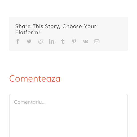
Share This Story, Choose Your
Platform!
Facebook
Twitter
Reddit
LinkedIn
Tumblr
Pinterest
Vk
E-
mail:
Comenteaza
Comment