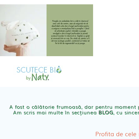
Skip
to
content
MAGAZIN
OFER
Scutece eco Naty
A fost o călătorie frumoasă, dar pentru moment
Am scris mai multe în secțiunea
BLOG
, cu since
Chilotei eco Naty
Servetele umede ec
Profita de cele