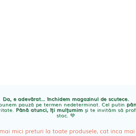
TE
POVESTEA NOASTRA
ECO
BLOG
PRODUSE BEBE
Da, e adevărat… închidem magazinul de scutece.
Abso
 punem pauză pe termen nedeterminat. Cel putin
pân
ritate.
Până atunci, îți mulțumim
și te invităm să prof
stoc. 💛
Absor
ologice
Absor
 mai mici preturi la toate produsele, cat inca mai