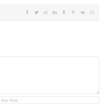
Facebook
Twitter
Reddit
LinkedIn
Tumblr
Pinterest
Vk
E-
mail: