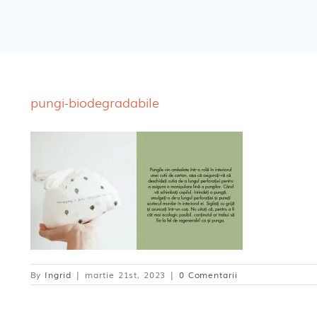
Cosmetice BEBE
Olita Bio Naty
pungi-biodegradabile
By
Ingrid
|
martie 21st, 2023
|
0 Comentarii