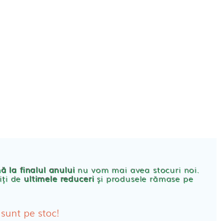
CONT
PRODUSE FEMEI
rbante
ă la finalul anului
nu vom mai avea stocuri noi.
iți de
ultimele reduceri
și produsele rămase pe
bante Post-Natale
bante Incontinenta Urinara
 sunt pe stoc!