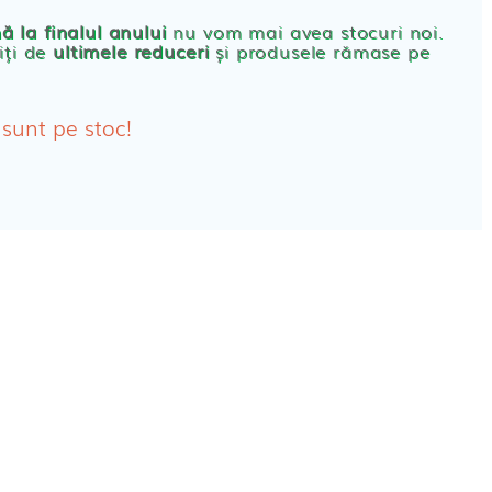
rbante
ă la finalul anului
nu vom mai avea stocuri noi.
iți de
ultimele reduceri
și produsele rămase pe
bante Post-Natale
bante Incontinenta Urinara
 sunt pe stoc!
oane
tice FEMEI
ete alaptare