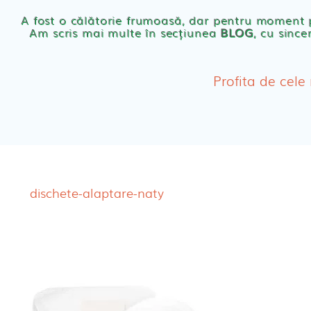
Scutece eco Naty
A fost o călătorie frumoasă, dar pentru moment
Am scris mai multe în secțiunea
BLOG
, cu since
Chilotei eco Naty
Servetele umede ec
Profita de cele
Cosmetice BEBE
Olita Bio Naty
dischete-alaptare-naty