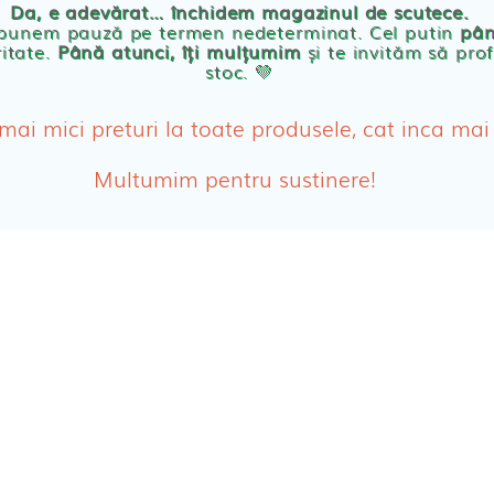
Da, e adevărat… închidem magazinul de scutece.
Abso
 punem pauză pe termen nedeterminat. Cel putin
pân
ritate.
Până atunci, îți mulțumim
și te invităm să prof
stoc. 💛
Absor
ologice
Absor
 mai mici preturi la toate produsele, cat inca mai
Tamp
Multumim pentru sustinere!
Cosme
Disch