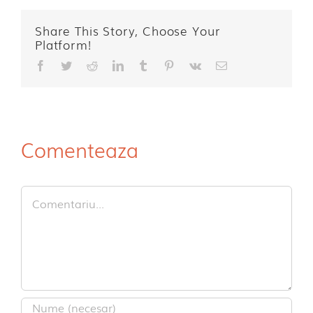
Share This Story, Choose Your
Platform!
Facebook
Twitter
Reddit
LinkedIn
Tumblr
Pinterest
Vk
E-
mail:
Comenteaza
Comment