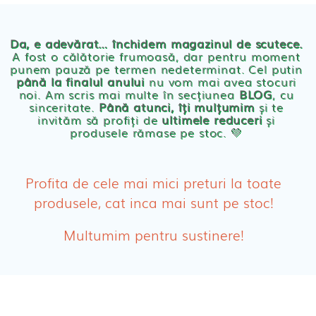
Chilotei eco Naty
Servetele umede ecologice
Da, e adevărat… închidem magazinul de scutece.
A fost o călătorie frumoasă, dar pentru moment
punem pauză pe termen nedeterminat. Cel putin
Cosmetice BEBE
până la finalul anului
nu vom mai avea stocuri
noi. Am scris mai multe în secțiunea
BLOG
, cu
sinceritate.
Până atunci, îți mulțumim
și te
Olita Bio Naty
invităm să profiți de
ultimele reduceri
și
produsele rămase pe stoc. 💛
PRODUSE FEMEI
Absorbante
Profita de cele mai mici preturi la toate
produsele, cat inca mai sunt pe stoc!
Absorbante Post-Natale
Multumim pentru sustinere!
Absorbante Incontinenta Urinara
Tampoane
Cosmetice FEMEI