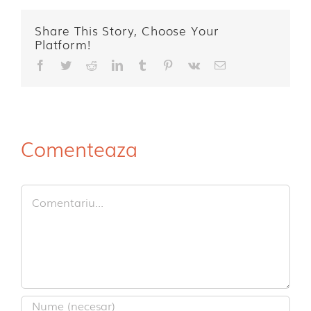
Share This Story, Choose Your
Platform!
Facebook
Twitter
Reddit
LinkedIn
Tumblr
Pinterest
Vk
E-
mail:
Comenteaza
Comment