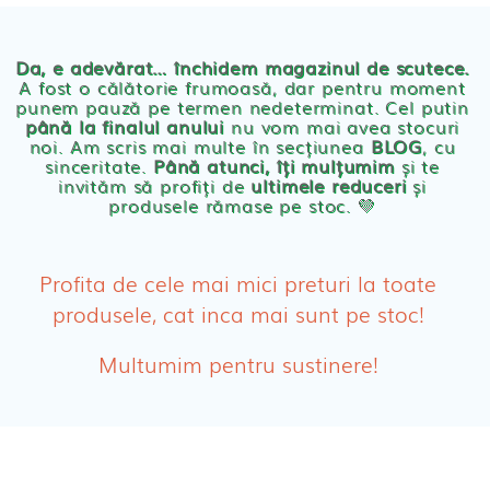
Chilotei eco Naty
Servetele umede ecologice
Da, e adevărat… închidem magazinul de scutece.
A fost o călătorie frumoasă, dar pentru moment
punem pauză pe termen nedeterminat. Cel putin
Cosmetice BEBE
până la finalul anului
nu vom mai avea stocuri
noi. Am scris mai multe în secțiunea
BLOG
, cu
sinceritate.
Până atunci, îți mulțumim
și te
Olita Bio Naty
invităm să profiți de
ultimele reduceri
și
produsele rămase pe stoc. 💛
PRODUSE FEMEI
Absorbante
Profita de cele mai mici preturi la toate
produsele, cat inca mai sunt pe stoc!
Absorbante Post-Natale
Multumim pentru sustinere!
Absorbante Incontinenta Urinara
Tampoane
Cosmetice FEMEI