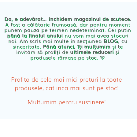
Chilotei eco Naty
Servetele umede ecologice
Da, e adevărat… închidem magazinul de scutece.
A fost o călătorie frumoasă, dar pentru moment
punem pauză pe termen nedeterminat. Cel putin
Cosmetice BEBE
până la finalul anului
nu vom mai avea stocuri
noi. Am scris mai multe în secțiunea
BLOG
, cu
sinceritate.
Până atunci, îți mulțumim
și te
Olita Bio Naty
invităm să profiți de
ultimele reduceri
și
produsele rămase pe stoc. 💛
PRODUSE FEMEI
Absorbante
Profita de cele mai mici preturi la toate
produsele, cat inca mai sunt pe stoc!
Absorbante Post-Natale
Multumim pentru sustinere!
Absorbante Incontinenta Urinara
Tampoane
Cosmetice FEMEI