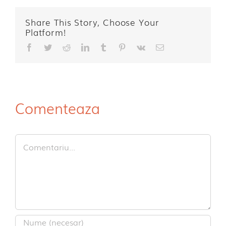
Share This Story, Choose Your
Platform!
Facebook
Twitter
Reddit
LinkedIn
Tumblr
Pinterest
Vk
E-
mail:
Comenteaza
Comment