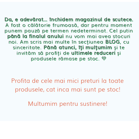
Chilotei eco Naty
Servetele umede ecologice
Da, e adevărat… închidem magazinul de scutece.
A fost o călătorie frumoasă, dar pentru moment
punem pauză pe termen nedeterminat. Cel putin
Cosmetice BEBE
până la finalul anului
nu vom mai avea stocuri
noi. Am scris mai multe în secțiunea
BLOG
, cu
sinceritate.
Până atunci, îți mulțumim
și te
Olita Bio Naty
invităm să profiți de
ultimele reduceri
și
produsele rămase pe stoc. 💛
PRODUSE FEMEI
Absorbante
Profita de cele mai mici preturi la toate
produsele, cat inca mai sunt pe stoc!
Absorbante Post-Natale
Multumim pentru sustinere!
Absorbante Incontinenta Urinara
Tampoane
Cosmetice FEMEI