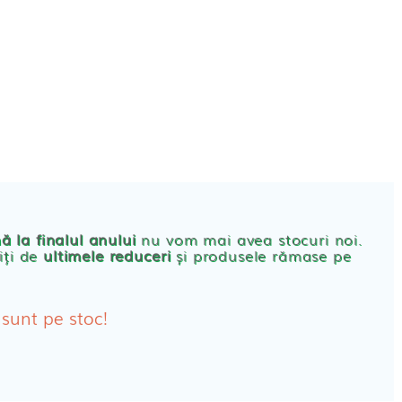
CONT
PRODUSE FEMEI
rbante
ă la finalul anului
nu vom mai avea stocuri noi.
iți de
ultimele reduceri
și produsele rămase pe
bante Post-Natale
bante Incontinenta Urinara
 sunt pe stoc!
oane
tice FEMEI