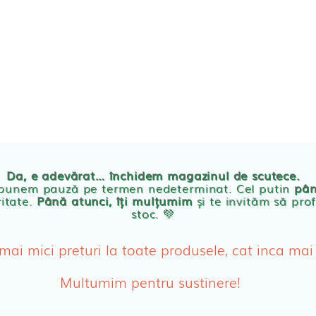
TE
POVESTEA NOASTRA
ECO
BLOG
PRODUSE BEBE
Da, e adevărat… închidem magazinul de scutece.
Abso
 punem pauză pe termen nedeterminat. Cel putin
pân
ritate.
Până atunci, îți mulțumim
și te invităm să prof
stoc. 💛
Absor
ologice
Absor
 mai mici preturi la toate produsele, cat inca mai
Tamp
Multumim pentru sustinere!
Cosme