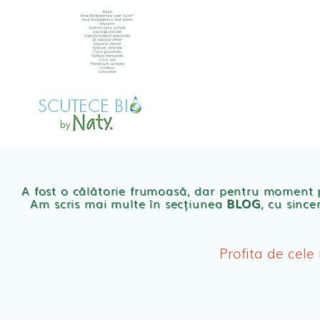
Skip
to
content
MAGAZIN
OFER
Scutece eco Naty
A fost o călătorie frumoasă, dar pentru moment
Am scris mai multe în secțiunea
BLOG
, cu since
Chilotei eco Naty
Servetele umede ec
Profita de cele
Cosmetice BEBE
Olita Bio Naty