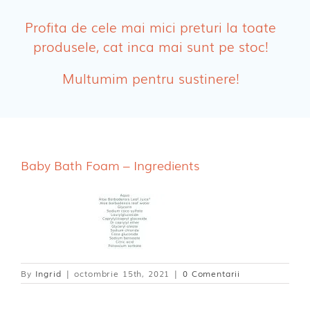
Absorbante
Profita de cele mai mici preturi la toate
produsele, cat inca mai sunt pe stoc!
Absorbante Post-Natale
Multumim pentru sustinere!
Absorbante Incontinenta Urinara
Tampoane
Cosmetice FEMEI
Baby Bath Foam – Ingredients
Dischete alaptare
By
Ingrid
|
octombrie 15th, 2021
|
0 Comentarii