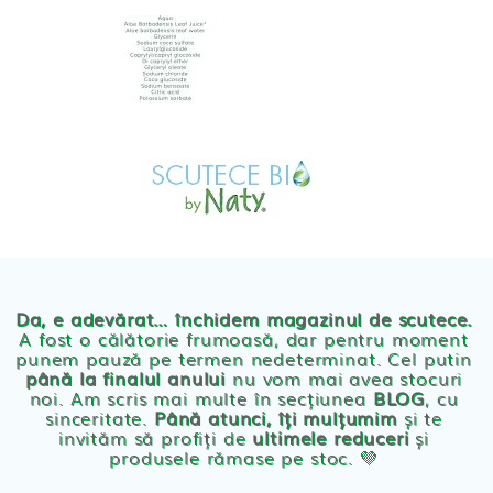
Skip
to
content
MAGAZIN
OFERTE
PRODUSE BEBE
POVESTEA
NOASTRA
Scutece eco Naty
ECO
BLOG
Chilotei eco Naty
Servetele umede ecologice
Da, e adevărat… închidem magazinul de scutece.
A fost o călătorie frumoasă, dar pentru moment
punem pauză pe termen nedeterminat. Cel putin
Cosmetice BEBE
până la finalul anului
nu vom mai avea stocuri
noi. Am scris mai multe în secțiunea
BLOG
, cu
sinceritate.
Până atunci, îți mulțumim
și te
Olita Bio Naty
invităm să profiți de
ultimele reduceri
și
produsele rămase pe stoc. 💛
PRODUSE FEMEI