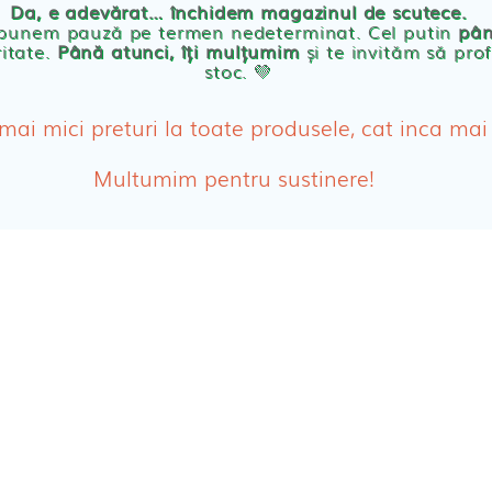
Da, e adevărat… închidem magazinul de scutece.
Abso
 punem pauză pe termen nedeterminat. Cel putin
pân
ritate.
Până atunci, îți mulțumim
și te invităm să prof
stoc. 💛
Absor
ologice
Absor
 mai mici preturi la toate produsele, cat inca mai
Tamp
Multumim pentru sustinere!
Cosme
Disch