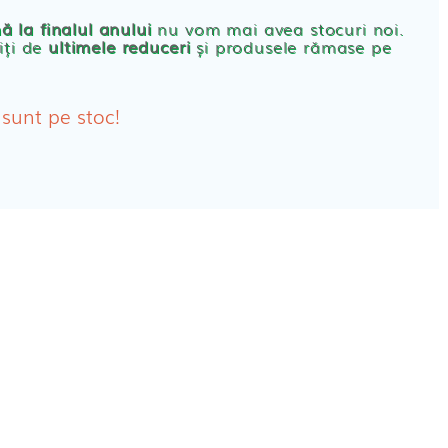
rbante
ă la finalul anului
nu vom mai avea stocuri noi.
iți de
ultimele reduceri
și produsele rămase pe
bante Post-Natale
bante Incontinenta Urinara
 sunt pe stoc!
oane
tice FEMEI
ete alaptare