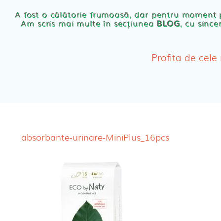
Scutece eco Naty
A fost o călătorie frumoasă, dar pentru moment
Am scris mai multe în secțiunea
BLOG
, cu since
Chilotei eco Naty
Servetele umede ec
Profita de cele
Cosmetice BEBE
Olita Bio Naty
absorbante-urinare-MiniPlus_16pcs