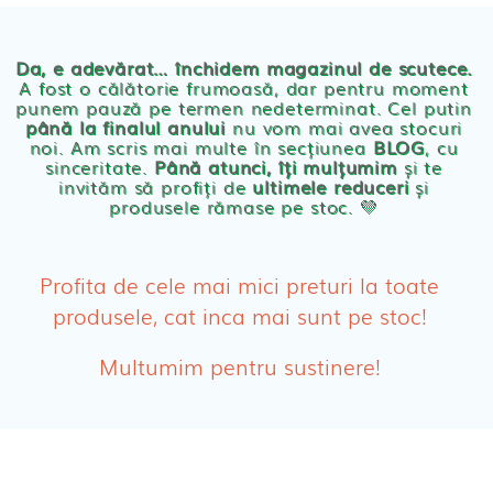
Chilotei eco Naty
Servetele umede ecologice
Da, e adevărat… închidem magazinul de scutece.
A fost o călătorie frumoasă, dar pentru moment
punem pauză pe termen nedeterminat. Cel putin
Cosmetice BEBE
până la finalul anului
nu vom mai avea stocuri
noi. Am scris mai multe în secțiunea
BLOG
, cu
sinceritate.
Până atunci, îți mulțumim
și te
Olita Bio Naty
invităm să profiți de
ultimele reduceri
și
produsele rămase pe stoc. 💛
PRODUSE FEMEI
Absorbante
Profita de cele mai mici preturi la toate
produsele, cat inca mai sunt pe stoc!
Absorbante Post-Natale
Multumim pentru sustinere!
Absorbante Incontinenta Urinara
Tampoane
Cosmetice FEMEI