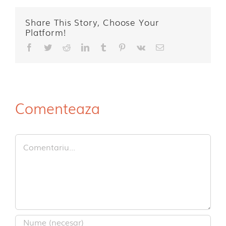
Share This Story, Choose Your
Platform!
Facebook
Twitter
Reddit
LinkedIn
Tumblr
Pinterest
Vk
E-
mail:
Comenteaza
Comment