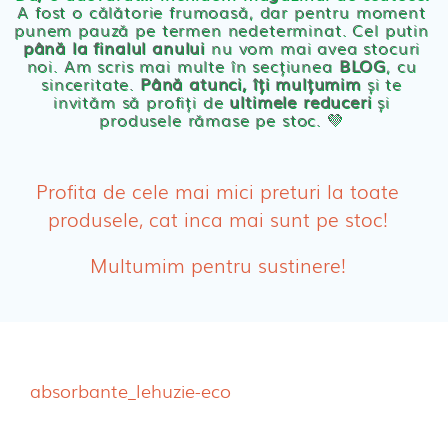
A fost o călătorie frumoasă, dar pentru moment
punem pauză pe termen nedeterminat. Cel putin
Cosmetice BEBE
până la finalul anului
nu vom mai avea stocuri
noi. Am scris mai multe în secțiunea
BLOG
, cu
sinceritate.
Până atunci, îți mulțumim
și te
Olita Bio Naty
invităm să profiți de
ultimele reduceri
și
produsele rămase pe stoc. 💛
PRODUSE FEMEI
Absorbante
Profita de cele mai mici preturi la toate
produsele, cat inca mai sunt pe stoc!
Absorbante Post-Natale
Multumim pentru sustinere!
Absorbante Incontinenta Urinara
Tampoane
Cosmetice FEMEI
absorbante_lehuzie-eco
Dischete alaptare